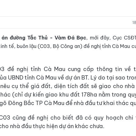
1
 án đường Tắc Thủ - Vàm Đá Bạc
, mới đây, Cục CSĐ
inh tế, buôn lậu (C03, Bộ Công an) đề nghị tỉnh Cà Mau 
3 đề nghị tỉnh Cà Mau cung cấp thông tin về t
ủa UBND tỉnh Cà Mau về dự án BT. Lý do tại sao tro
nêu cụ thể giá đất, diện tích đất sẽ giao cho nhà
khác (chỉ dự kiến giao khu đất 178ha nằm trong q
ngõ Đông Bắc TP Cà Mau để nhà đầu tư khai thác qu
C03 cũng đề nghị cho biết đã có quy hoạch chi 
cho nhà đầu thực hiện dự án khác chưa.