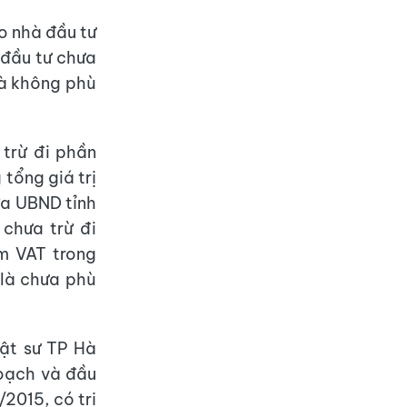
o nhà đầu tư
 đầu tư chưa
là không phù
 trừ đi phần
 tổng giá trị
ữa UBND tỉnh
chưa trừ đi
êm VAT trong
 là chưa phù
uật sư TP Hà
hoạch và đầu
/2015, có trị