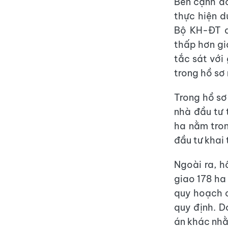
Bên cạnh đó
thực hiện d
Bộ KH-ĐT q
thấp hơn gi
tắc sát với
trong hồ sơ
Trong hồ sơ
nhà đầu tư 
ha nằm tro
đầu tư khai
Ngoài ra, h
giao 178 ha
quy hoạch c
quy định. D
án khác nhằ