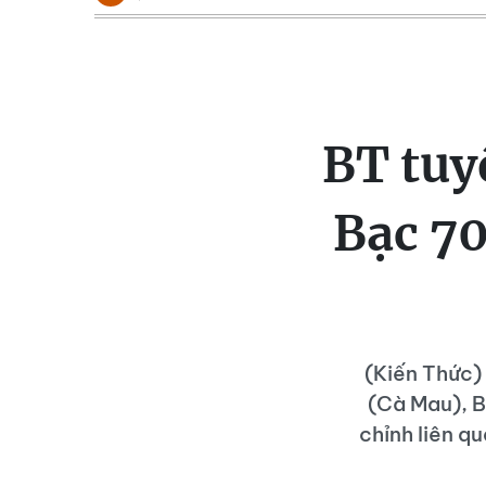
BT tuy
Bạc 70
(Kiến Thức)
(Cà Mau), B
chỉnh liên q