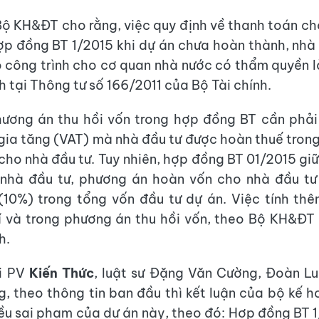
Bộ KH&ĐT cho rằng, việc quy định về thanh toán ch
ợp đồng BT 1/2015 khi dự án chưa hoàn thành, nhà
 công trình cho cơ quan nhà nước có thẩm quyền 
h tại Thông tư số 166/2011 của Bộ Tài chính.
ương án thu hồi vốn trong hợp đồng BT cần phải
 gia tăng (VAT) mà nhà đầu tư được hoàn thuế trong
cho nhà đầu tư. Tuy nhiên, hợp đồng BT 01/2015 gi
nhà đầu tư, phương án hoàn vốn cho nhà đầu tư 
10%) trong tổng vốn đầu tư dự án. Việc tính th
í và trong phương án thu hồi vốn, theo Bộ KH&ĐT
h.
ới PV
Kiến Thức
, luật sư Đặng Văn Cường, Đoàn L
g, theo thông tin ban đầu thì kết luận của bộ kế 
iều sai phạm của dự án này, theo đó: Hợp đồng BT 1