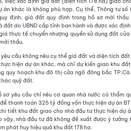
, việc xác định giá đất (diện tích 178 ha) giao ch
ự án khác là không phù hợp. Cụ thể, Thông tư số
uy định, giá đất quy định trong hồ sơ mời thầu
á đất do UBND cấp tỉnh ban hành và được xác định
 giá thực tế chuyển nhượng quyền sử dụng đất của
 mời thầu.
 yêu cầu không nêu cụ thể giá đất và diện tích đất
thực hiện dự án khác, mà chỉ dự kiến giao khu đấ
ng quy hoạch khu đô thị cửa ngõ đông bắc TP.Cà
 thác quỹ đất.
ồ sơ yêu cầu chỉ nêu cơ quan nhà nước có thẩm q
 để thanh toán 325 tỷ đồng vốn thực hiện dự án B
hi tiết khu đất giao cho nhà đầu tư thực hiện dự 
o vậy, nhà đầu tư đã không đề xuất được ý tưởng 
m phát huy hiệu quả khu đất 178 ha.