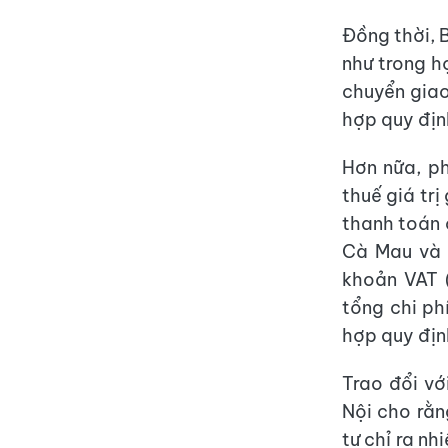
Đồng thời, 
như trong h
chuyển giao
hợp quy địn
Hơn nữa, ph
thuế giá trị
thanh toán 
Cà Mau và 
khoản VAT (
tổng chi ph
hợp quy địn
Trao đổi v
Nội cho rằn
tư chỉ ra nh