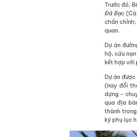
Trước đó, B
Đá Bạc
(Cà 
chấn chỉnh;
quan.
Dự án đườn
hộ, cứu nạn
kết hợp với
Dự án được
(nay đổi t
dựng - chuy
qua địa bà
thành trong
ký phụ lục 