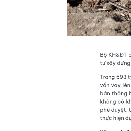
Bộ KH&ĐT ch
tư xây dựng 
Trong 593 t
vốn vay lê
bản thông 
không có kh
phê duyệt, 
thực hiện dự