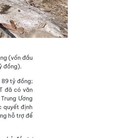
ồng (vốn đầu
ỷ đồng).
 89 tỷ đồng;
T đã có văn
 Trung Ương
c quyết định
ng hỗ trợ để