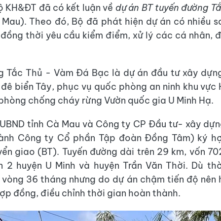
ộ KH&ĐT đã có kết luận về
dự án BT tuyến đường T
Mau). Theo đó, Bộ đã phát hiện dự án có nhiều 
 đồng thời yêu cầu kiểm điểm, xử lý các cá nhân, đơ
g Tắc Thủ - Vàm Đá Bạc là dự án đầu tư xây dựn
 đê biển Tây, phục vụ quốc phòng an ninh khu vực
 phòng chống cháy rừng Vườn quốc gia U Minh Hạ.
 UBND tỉnh Cà Mau và Công ty CP Đầu tư- xây dự
hành Công ty Cổ phần Tập đoàn Đồng Tâm) ký h
ển giao (BT). Tuyến đường dài trên 29 km, vốn 70
n 2 huyện U Minh và huyện Trần Văn Thời. Dù thờ
 vòng 36 tháng nhưng do dự án chậm tiến độ nên 
hợp đồng, điều chỉnh thời gian hoàn thành.