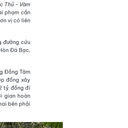
ắc Thủ - Vàm
sai phạm cần
n vị có liên
g đường cứu
 Hòn Đá Bạc,
ng Đồng Tâm
ợp đồng xây
2 tỷ đồng đi
i gian hoàn
hai bên phải