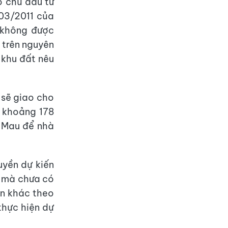
o chủ đầu tư
 03/2011 của
 không được
 trên nguyên
 khu đất nêu
 sẽ giao cho
t khoảng 178
 Mau để nhà
uyền dự kiến
T mà chưa có
án khác theo
thực hiện dự