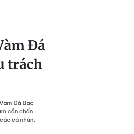
 Vàm Đá
u trách
- Vàm Đá Bạc
hạm cần chấn
 các cá nhân,
?