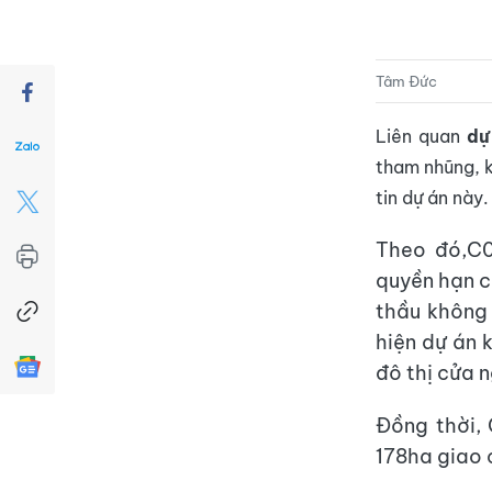
Tâm Đức
Liên quan
dự
tham nhũng, k
tin dự án này.
Theo đó,C0
quyền hạn c
thầu không 
hiện dự án 
đô thị cửa 
Đồng thời, 
178ha giao 