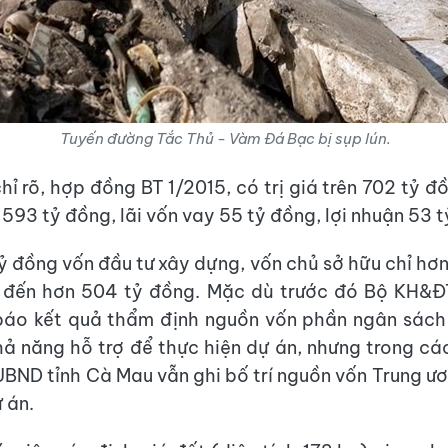
Tuyến đường Tắc Thủ - Vàm Đá Bạc bị sụp lún.
ỉ rõ, hợp đồng BT 1/2015, có trị giá trên 702 tỷ đ
593 tỷ đồng, lãi vốn vay 55 tỷ đồng, lợi nhuận 53 t
ỷ đồng vốn đầu tư xây dựng, vốn chủ sở hữu chỉ hơn
n đến hơn 504 tỷ đồng. Mặc dù trước đó Bộ KH&Đ
báo kết quả thẩm định nguồn vốn phần ngân sách
ả năng hỗ trợ để thực hiện dự án, nhưng trong cá
UBND tỉnh Cà Mau vẫn ghi bố trí nguồn vốn Trung ươ
 án.