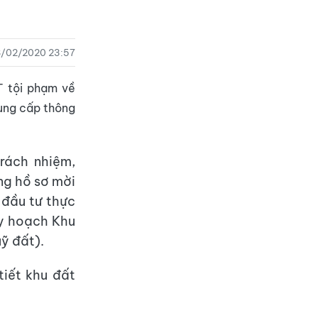
8/02/2020 23:57
T tội phạm về
cung cấp thông
rách nhiệm,
ng hồ sơ mời
 đầu tư thực
uy hoạch Khu
ỹ đất).
tiết khu đất