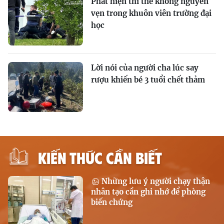
Phát hiện thi thể không nguyên
vẹn trong khuôn viên trường đại
học
Lời nói của người cha lúc say
rượu khiến bé 3 tuổi chết thảm
KIẾN THỨC CẦN BIẾT
Những lưu ý người chạy thận
nhân tạo cần ghi nhớ để phòng
biến chứng