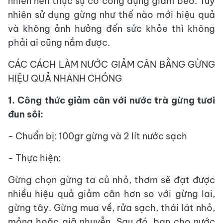
nhiên nên thực sự có công dụng giảm béo. Tuy
nhiên sử dụng gừng như thế nào mới hiệu quả
và không ảnh hưởng đến sức khỏe thì không
phải ai cũng nắm được.
CÁC CÁCH LÀM NƯỚC GIẢM CÂN BẰNG GỪNG
HIỆU QUẢ NHANH CHÓNG
1. Công thức giảm cân với nước trà gừng tươi
đun sôi:
- Chuẩn bị: 100gr gừng và 2 lít nước sạch
- Thực hiện:
Gừng chọn gừng ta củ nhỏ, thơm sẽ đạt được
nhiều hiệu quả giảm cân hơn so với gừng lai,
gừng tây. Gừng mua về, rửa sạch, thái lát nhỏ,
mỏng hoặc giã nhuyễn. Sau đó, bạn cho nước