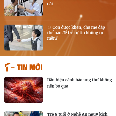
dài
Con được khen, cha mẹ đáp
thế nào để trẻ tự tin không tự
mãn?
Tin mới
Dấu hiệu cảnh báo ung thư không
nên bỏ qua
Trẻ 8 tuổi ở Nghệ An nguy kịch