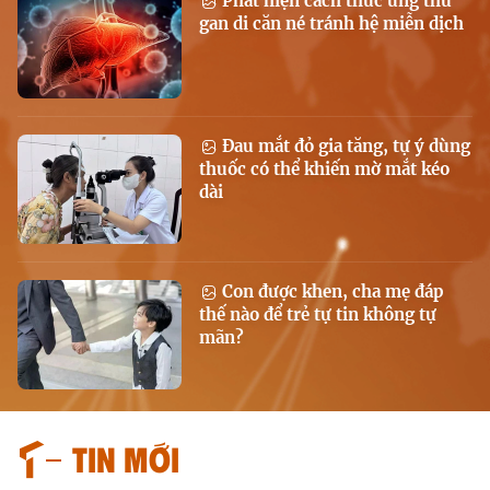
Phát hiện cách thức ung thư
gan di căn né tránh hệ miễn dịch
Đau mắt đỏ gia tăng, tự ý dùng
thuốc có thể khiến mờ mắt kéo
dài
Con được khen, cha mẹ đáp
thế nào để trẻ tự tin không tự
mãn?
Tin mới