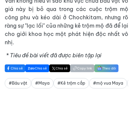
Vẫn không hiểu vì sao khu vực chứa báu vật vô
giá này bị bỏ qua trong các cuộc trộm mộ
công phu và kéo dài ở Chochkitam, nhưng rõ
ràng sự "lạc lối" của những kẻ trộm mộ đã để lại
cho giới khoa học một phát hiện độc nhất vô
nhị.
* Tiêu đề bài viết đã được biên tập lại
Chia sẻ
Chia sẻ
Chia sẻ
Copy link
Theo dõi
#Báu vật
#Maya
#Kẻ trộm cắp
#mộ vua Maya