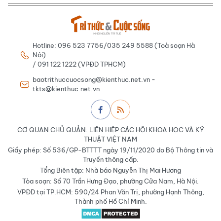
Hotline: 096 523 7756/035 249 5588 (Toà soạn Hà
Nội)
/ 091 122 1222 (VPĐD TPHCM)
baotrithuccuocsong@kienthuc.net.vn -
tkts@kienthuc.net.vn
CƠ QUAN CHỦ QUẢN: LIÊN HIỆP CÁC HỘI KHOA HỌC VÀ KỸ
THUẬT VIỆT NAM
Giấy phép: Số 536/GP-BTTTT ngày 19/11/2020 do Bộ Thông tin và
Truyền thông cấp.
Tổng Biên tập: Nhà báo Nguyễn Thị Mai Hương
Tòa soạn: Số 70 Trần Hưng Đạo, phường Cửa Nam, Hà Nội.
VPĐD tại TP.HCM: 590/24 Phan Văn Trị, phường Hạnh Thông,
Thành phố Hồ Chí Minh.