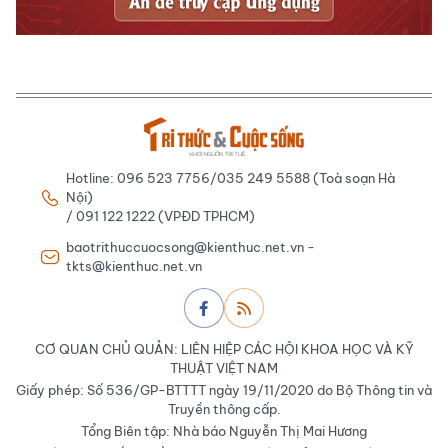
Hotline: 096 523 7756/035 249 5588 (Toà soạn Hà
Nội)
/ 091 122 1222 (VPĐD TPHCM)
baotrithuccuocsong@kienthuc.net.vn -
tkts@kienthuc.net.vn
CƠ QUAN CHỦ QUẢN: LIÊN HIỆP CÁC HỘI KHOA HỌC VÀ KỸ
THUẬT VIỆT NAM
Giấy phép: Số 536/GP-BTTTT ngày 19/11/2020 do Bộ Thông tin và
Truyền thông cấp.
Tổng Biên tập: Nhà báo Nguyễn Thị Mai Hương