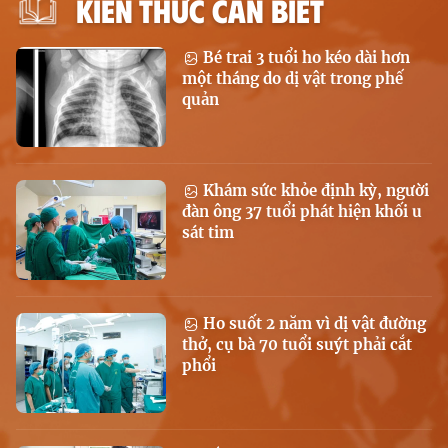
KIẾN THỨC CẦN BIẾT
Bé trai 3 tuổi ho kéo dài hơn
một tháng do dị vật trong phế
quản
Khám sức khỏe định kỳ, người
đàn ông 37 tuổi phát hiện khối u
sát tim
Ho suốt 2 năm vì dị vật đường
thở, cụ bà 70 tuổi suýt phải cắt
phổi