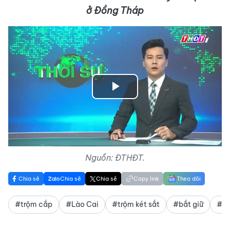
ở Đồng Tháp
Play
Video
Nguồn: ĐTHĐT.
Chia sẻ
Chia sẻ
Chia sẻ
Copy link
Theo dõi
#trộm cắp
#Lào Cai
#trộm két sắt
#bắt giữ
#cô