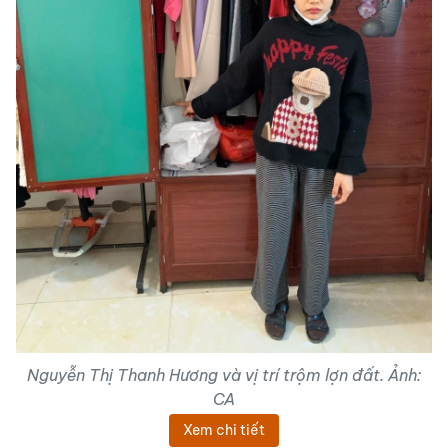
Nguyễn Thị Thanh Hương và vị trí trộm lợn đất. Ảnh:
CA
Xem chi tiết