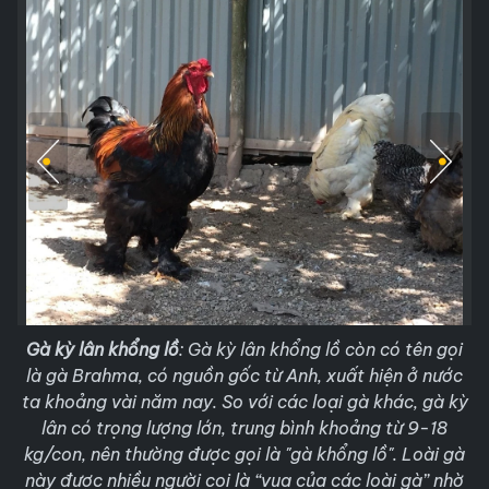
Gà kỳ lân khổng lồ
:
Gà kỳ lân khổng lồ còn có tên gọi
là gà Brahma, có nguồn gốc từ Anh, xuất hiện ở nước
ta khoảng vài năm nay. So với các loại gà khác, gà kỳ
lân có trọng lượng lớn, trung bình khoảng từ 9-18
kg/con, nên thường được gọi là "gà khổng lồ". Loài gà
này được nhiều người coi là “vua của các loài gà” nhờ