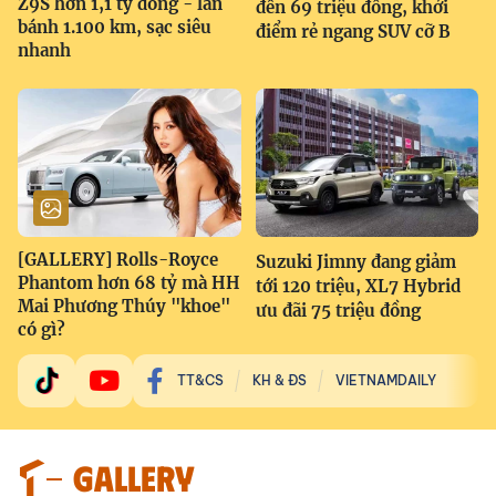
Z9S hơn 1,1 tỷ đồng - lăn
đến 69 triệu đồng, khởi
bánh 1.100 km, sạc siêu
điểm rẻ ngang SUV cỡ B
nhanh
[GALLERY] Rolls-Royce
Suzuki Jimny đang giảm
Phantom hơn 68 tỷ mà HH
tới 120 triệu, XL7 Hybrid
Mai Phương Thúy "khoe"
ưu đãi 75 triệu đồng
có gì?
TT&CS
KH & ĐS
VIETNAMDAILY
GALLERY