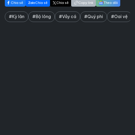
Chia sẻ
Chia sẻ
Chia sẻ
Copy link
Theo dõi
#Kỳ lân
#Bộ lông
#Vảy cá
#Quý phi
#Oai vệ