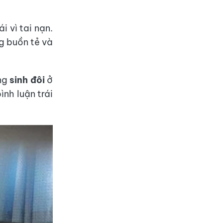
 vì tai nạn.
g buồn tẻ và
ông
sinh đôi
ở
nh luận trái