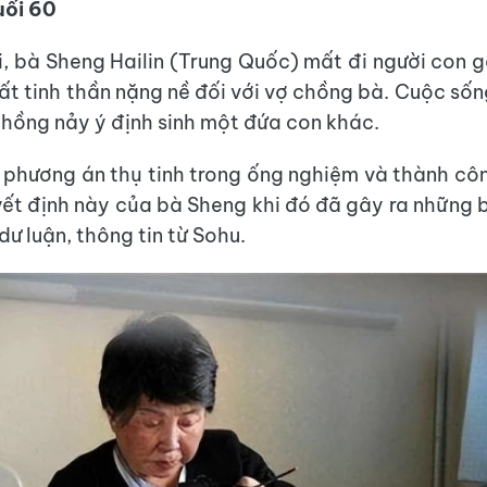
uổi 60
, bà Sheng Hailin (Trung Quốc) mất đi người con gái
hất tinh thần nặng nề đối với vợ chồng bà. Cuộc sốn
chồng nảy ý định sinh một đứa con khác.
 phương án thụ tinh trong ống nghiệm và thành c
yết định này của bà Sheng khi đó đã gây ra những bì
dư luận, thông tin từ Sohu.