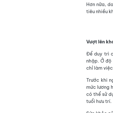
Hơn nữa, d
tiêu nhiều 
Vượt lên kh
Để duy trì 
nhập. Ở độ 
chỉ làm việc
Trước khi 
mức lương h
có thể sử d
tuổi hưu trí.