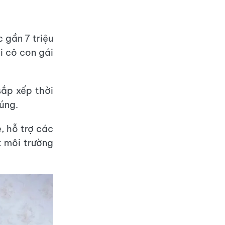
 gần 7 triệu
i cô con gái
sắp xếp thời
úng.
ẻ, hỗ trợ các
t môi trường