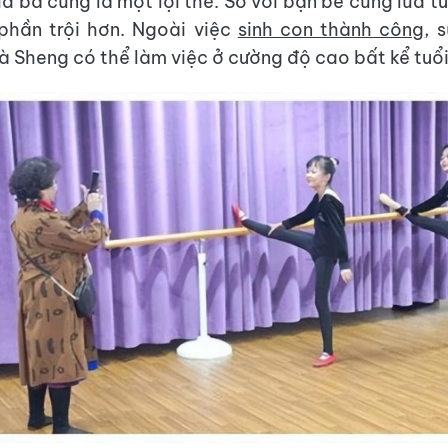
a bà cũng là một lợi thế. So với bạn bè cùng lứa tu
phần trội hơn. Ngoài việc
sinh con thành công
, 
à Sheng có thể làm việc ở cường độ cao bất kể tuổi