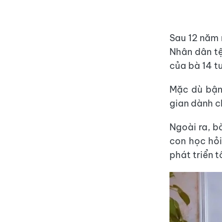
Sau 12 năm 
Nhân dân tệ
của bà 14 tu
Mặc dù bận 
gian dành c
Ngoài ra, bà
con học hỏi
phát triển t