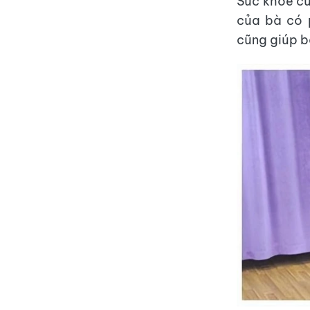
Sức khỏe củ
của bà có 
cũng giúp b