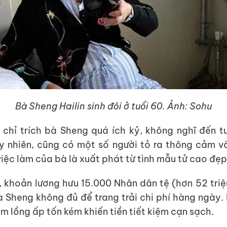
Bà Sheng Hailin sinh đôi ở tuổi 60. Ảnh: Sohu
 chỉ trích bà Sheng quá ích kỷ, không nghĩ đến t
y nhiên, cũng có một số người tỏ ra thông cảm 
việc làm của bà là xuất phát từ tình mẫu tử cao đẹp
h, khoản lương hưu 15.000 Nhân dân tệ (hơn 52 tri
 Sheng không đủ để trang trải chi phí hàng ngày. 
m lồng ấp tốn kém khiến tiền tiết kiệm cạn sạch.