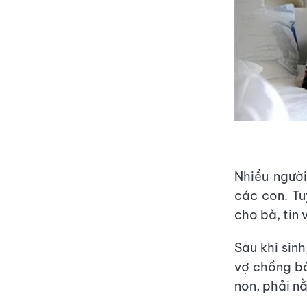
Nhiều người
các con. Tu
cho bà, tin 
Sau khi sin
vợ chồng bà
non, phải nằ