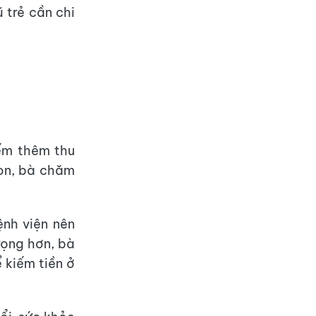
 trẻ cần chi
iếm thêm thu
con, bà chăm
nh viện nên
rọng hơn, bà
 kiếm tiền ở