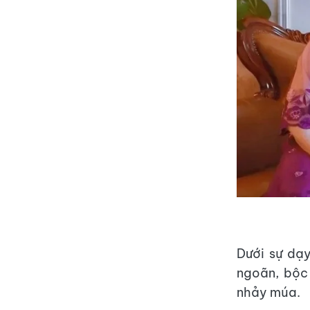
Dưới sự dạ
ngoãn, bộc 
nhảy múa.