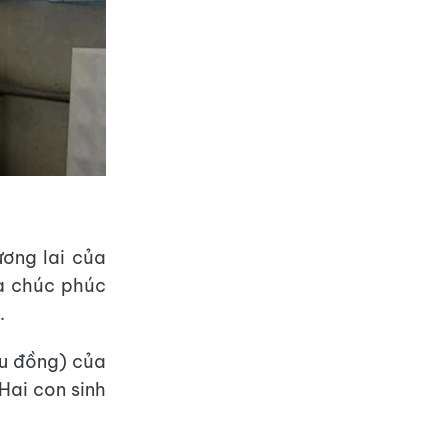
ương lai của
và chúc phúc
.
ệu đồng) của
Hai con sinh