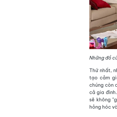
Những đồ cũ
Thứ nhất, 
tạo cảm gi
chúng còn c
cả gia đình
sẽ không "
hỏng hóc và