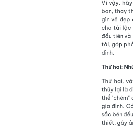
Vì vậy, hã
bạn, thay t
gìn vẻ đẹp 
cho tài lộc
đầu tiên và
tài, góp ph
đình.
Thứ hai: Nh
Thứ hai, v
thủy lại là 
thể "chém" đ
gia đình. C
sắc bén đều
thiết, gây 