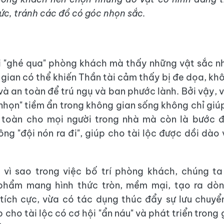
ức, tránh các đồ có góc nhọn sắc.
i "ghé qua" phòng khách mà thấy những vật sắc nh
gian có thể khiến Thần tài cảm thấy bị đe dọa, kh
và an toàn để trú ngụ và ban phước lành. Bởi vậy, v
nhọn" tiềm ẩn trong không gian sống không chỉ giú
 toàn cho mọi người trong nhà mà còn là bước 
ông "đội nón ra đi", giúp cho tài lộc được dồi dào
 vì sao trong việc bố trí phòng khách, chúng ta
phẩm mang hình thức tròn, mềm mại, tạo ra dò
tích cực, vừa có tác dụng thúc đẩy sự lưu chuy
p cho tài lộc có cơ hội "ẩn náu" và phát triển trong