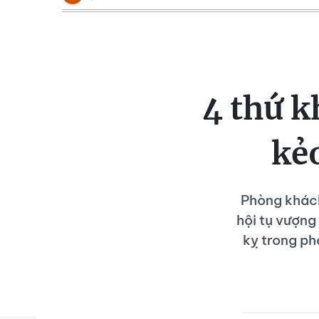
4 thứ 
kẻo
Phòng khách
hội tụ vượng
kỵ trong ph