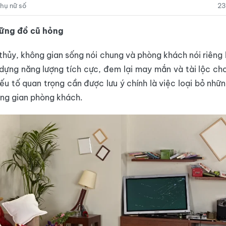
hụ nữ số
23
hững đồ cũ hỏng
thủy, không gian sống nói chung và phòng khách nói riêng
dựng năng lượng tích cực, đem lại may mắn và tài lộc ch
ếu tố quan trọng cần được lưu ý chính là việc loại bỏ nhữ
ông gian phòng khách.