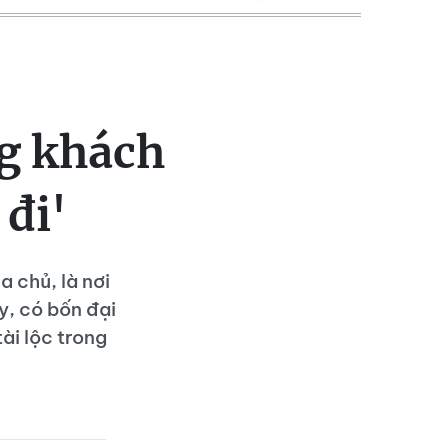
g khách
 đi'
 chủ, là nơi
y, có bốn đại
ài lộc trong