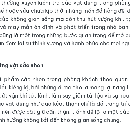
y thường xuyên kiểm tra các vật dụng trong phòn
hế hoặc sửa chữa kịp thời những món đồ hỏng để k
của không gian sống mà còn thu hút vượng khí, t
 và may mắn ổn định và phát triển trong nhà bạn
 cũng là một trong những bước quan trọng để mở 
ần đem lại sự thịnh vượng và hạnh phúc cho mọi ngư
ững vật sắc nhọn
ật phẩm sắc nhọn trong phòng khách theo quan
điều kiêng kị, bởi chúng được cho là mang lại năng 
ứt vận khí tốt lành, làm suy giảm tài lộc và sự hò
ác vật dụng như dao kéo, thậm chí là đồ trang trí
 nên được cất giữ cẩn thận, tránh để lộ ra một cá
ảnh hưởng không tốt đến không gian sống chung.