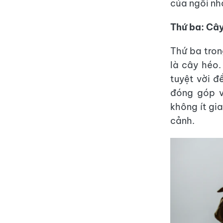
của ngôi nh
Thứ ba: Câ
Thứ ba tron
là cây héo.
tuyệt vời đ
đóng góp v
không ít gi
cảnh.