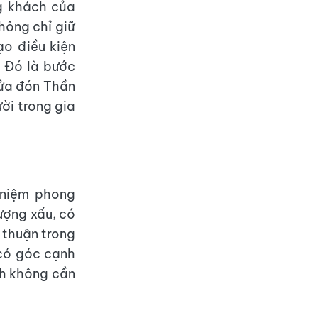
g khách của
hông chỉ giữ
ạo điều kiện
. Đó là bước
cửa đón Thần
ời trong gia
 niệm phong
lượng xấu, có
a thuận trong
 có góc cạnh
ch không cần