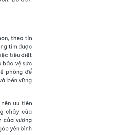
ọn, theo tín
ông tìm được
iệc tiêu diệt
p bảo vệ sức
đề phòng để
 và bền vững
 nên ưu tiên
ng chảy của
ển của vượng
 góc yên bình