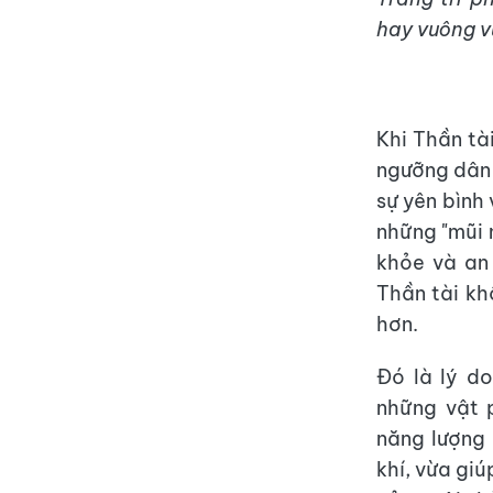
hay vuông v
Khi Thần tà
ngưỡng dân 
sự yên bình 
những "mũi 
khỏe và an
Thần tài kh
hơn.
Đó là lý do
những vật 
năng lượng 
khí, vừa giú