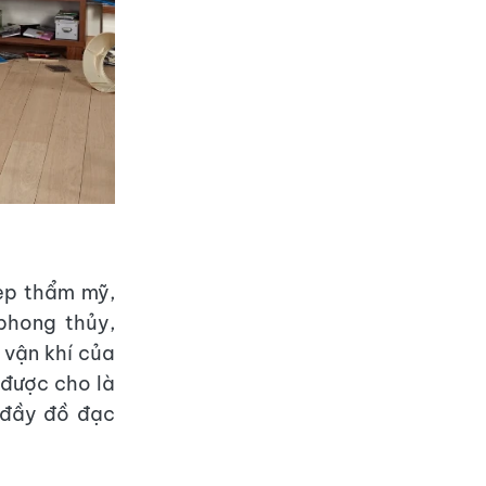
ẹp thẩm mỹ,
phong thủy,
 vận khí của
 được cho là
 đầy đồ đạc