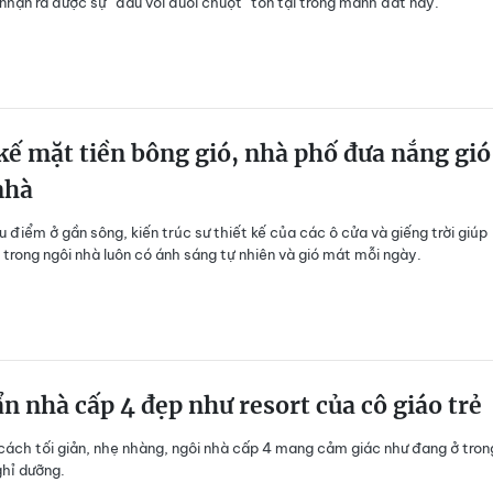
nhận ra được sự “đầu voi đuôi chuột” tồn tại trong mảnh đất này.
kế mặt tiền bông gió, nhà phố đưa nắng gió
nhà
u điểm ở gần sông, kiến trúc sư thiết kế của các ô cửa và giếng trời giúp
 trong ngôi nhà luôn có ánh sáng tự nhiên và gió mát mỗi ngày.
 nhà cấp 4 đẹp như resort của cô giáo trẻ
cách tối giản, nhẹ nhàng, ngôi nhà cấp 4 mang cảm giác như đang ở tron
hỉ dưỡng.