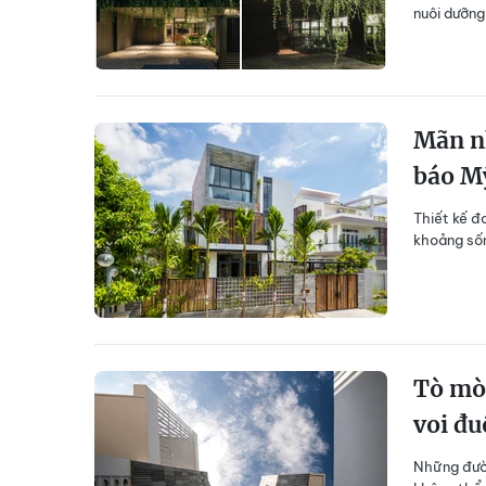
nuôi dưỡng
Mãn n
báo M
Thiết kế đ
khoảng số
Tò mò 
voi đu
Những đườn