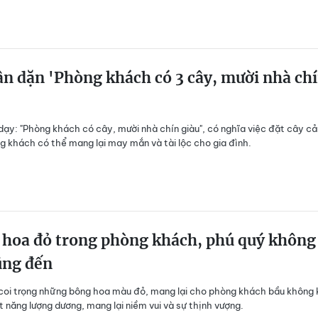
n dặn 'Phòng khách có 3 cây, mười nhà ch
dạy: "Phòng khách có cây, mười nhà chín giàu", có nghĩa việc đặt cây c
g khách có thể mang lại may mắn và tài lộc cho gia đình.
 hoa đỏ trong phòng khách, phú quý không
ũng đến
coi trọng những bông hoa màu đỏ, mang lại cho phòng khách bầu không k
út năng lượng dương, mang lại niềm vui và sự thịnh vượng.