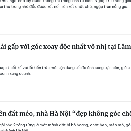
kế mở, ngôi nhà lấy được không khí trong lành từ biển. Ngoại trừ không gia
ọi thứ trong nhà đều được kết nối, liên kết chặt chẽ, ngập tràn nắng gió.
i gấp với góc xoay độc nhất vô nhị tại Lâm
ợc thiết kế với lối kiến trúc mở, tận dụng tối đa ánh sáng tự nhiên, gió tr
xanh xung quanh.
ên đất méo, nhà Hà Nội “đẹp không góc ch
 ngôi nhà 2 tầng từng là một mảnh đất bị bỏ hoang, chật hẹp, méo mó, gó
ại thành Hà Nội.