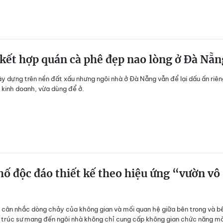
kết hợp quán cà phê đẹp nao lòng ở Đà Nẵn
y dựng trên nền đất xấu nhưng ngôi nhà ở Đà Nẵng vẫn để lại dấu ấn riên
 kinh doanh, vừa dùng để ở.
ố độc đáo thiết kế theo hiệu ứng “vườn vô
cân nhắc dòng chảy của không gian và mối quan hệ giữa bên trong và b
n trúc sư mang đến ngôi nhà không chỉ cung cấp không gian chức năng m