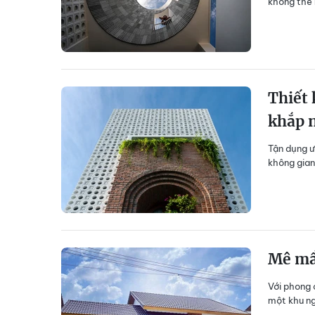
không thể 
Thiết 
khắp 
Tận dụng ư
không gian
Mê mẩn
Với phong 
một khu ng