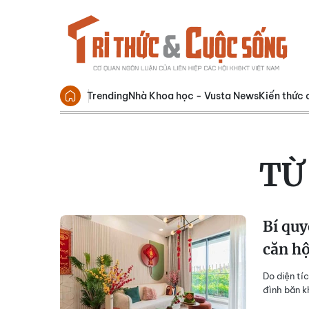
Trending
Nhà Khoa học - Vusta News
Kiến thức 
TỪ
Bí quy
căn h
Do diện tíc
đình băn k