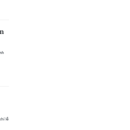
ín
ảnh
hí lễ