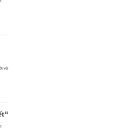
n
ời và
ết“
c