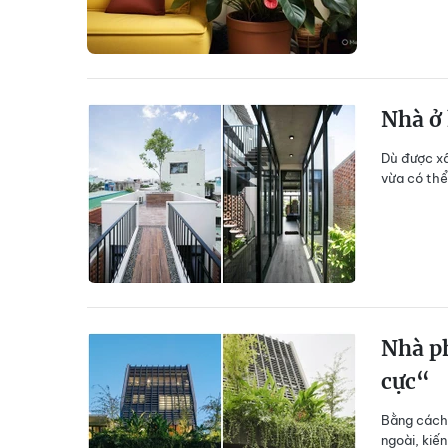
Nhà ở 
Dù được xâ
vừa có thể
Nhà ph
cực“
Bằng cách 
ngoài, kiế