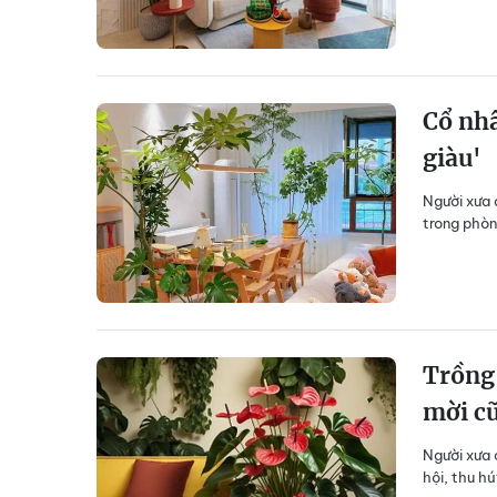
Cổ nhâ
giàu'
Người xưa 
trong phòn
Trồng
mời c
Người xưa 
hội, thu h