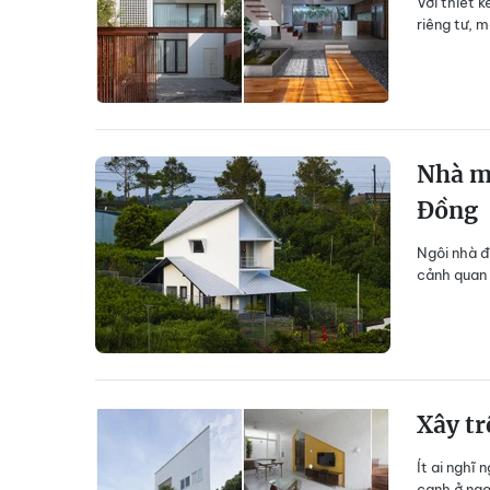
Với thiết 
riêng tư, m
Nhà má
Đồng
Ngôi nhà đư
cảnh quan 
Xây tr
Ít ai nghĩ
cạnh ở ngo