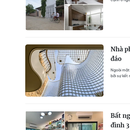
Nhà ph
đáo
Ngoài mặt 
bởi sự kết 
Bất ng
đình 3