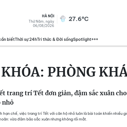
HÀ NỘI
27.6°C
Thứ Năm, ngày
06/08/2026
cần biết
Thời sự 24h
Tri thức & Đời sống
Spotlight
 KHÓA:
PHÒNG KH
ết trang trí Tết đơn giản, đậm sắc xuân cho
ộ nhỏ
h hạn chế, việc trang trí Tết với căn hộ nhỏ luôn là bài toán khiến nhiều g
hoăn: vừa đảm bảo sắc xuân nhưng không rối mắt.