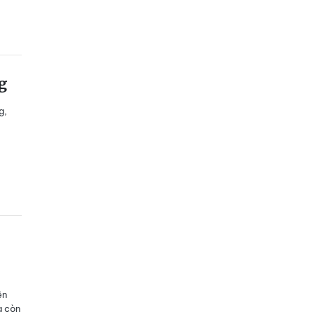
g
g,
ên
à còn