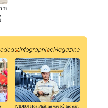
D Ti
,
d
odcast
Infographic
eMagazine
g
[VIDEO] Hòa Phát nợ vay kỷ lục gần