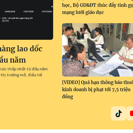
học, Bộ GD&ĐT thúc đẩy tinh g
mạng lưới giáo dục
hàng lao dốc
đầu năm
 mức thấp nhất từ đầu năm.
hị trường mở, điều tiế
[VIDEO] Quá hạn thông báo thuế
kinh doanh bị phạt tới 7,5 triệu
đồng