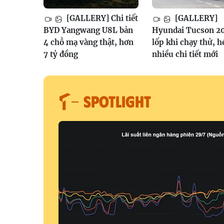
[GALLERY] Chi tiết
[GALLERY]
BYD Yangwang U8L bản
Hyundai Tucson 2
4 chỗ mạ vàng thật, hơn
lốp khi chạy thử, h
7 tỷ đồng
nhiều chi tiết mới
SPOTLIGHT