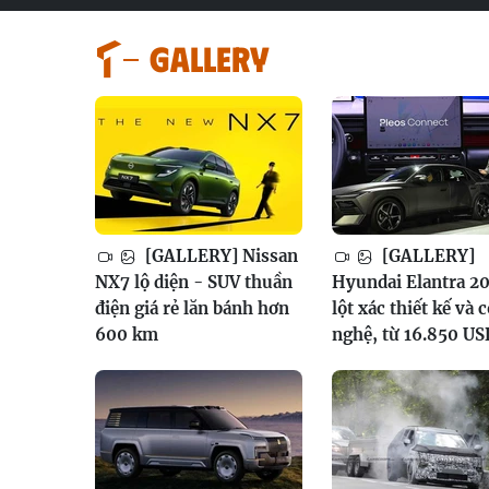
GALLERY
[GALLERY] Nissan
[GALLERY]
NX7 lộ diện - SUV thuần
Hyundai Elantra 20
điện giá rẻ lăn bánh hơn
lột xác thiết kế và 
600 km
nghệ, từ 16.850 US