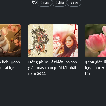
#ngọ
#dậu
#sửu
 lịch, 3 con
Hồng phúc Tề thiên, ba con
3 con giáp 
, tài lộc
giáp may mắn phát tài nhất
lộc, năm 20
năm 2022
túi