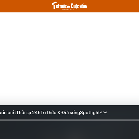
cần biết
Thời sự 24h
Tri thức & Đời sống
Spotlight