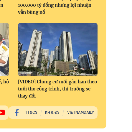
ọn
100.000 tỷ đồng nhưng lợi nhuận
vẫn bùng nổ
, hộ
[VIDEO] Chung cư mới gắn hạn theo
tuổi thọ công trình, thị trường sẽ
thay đổi
TT&CS
KH & ĐS
VIETNAMDAILY