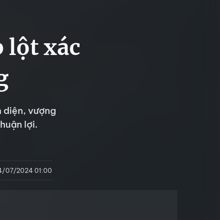
p lột xác
g
n diện, vượng
huận lợi.
4/07/2024 01:00