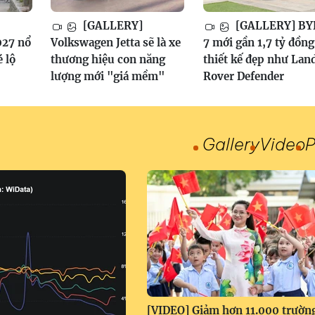
[GALLERY]
[GALLERY] BY
027 nổ
Volkswagen Jetta sẽ là xe
7 mới gần 1,7 tỷ đồng
é lộ
thương hiệu con năng
thiết kế đẹp như Lan
lượng mới "giá mềm"
Rover Defender
Gallery
Video
P
[VIDEO] Giảm hơn 11.000 trườn