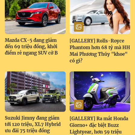
Mazda CX-5 đang giảm
[GALLERY] Rolls-Royce
đến 69 triệu đồng, khởi
Phantom hơn 68 tỷ mà HH
điểm rẻ ngang SUV cỡ B
Mai Phương Thúy "khoe"
có gì?
Suzuki Jimny đang giảm
[GALLERY] Ra mắt Honda
tới 120 triệu, XL7 Hybrid
Giorno+ đặc biệt Buzz
ưu đãi 75 triệu đồng
Lightyear, hơn 59 triệu