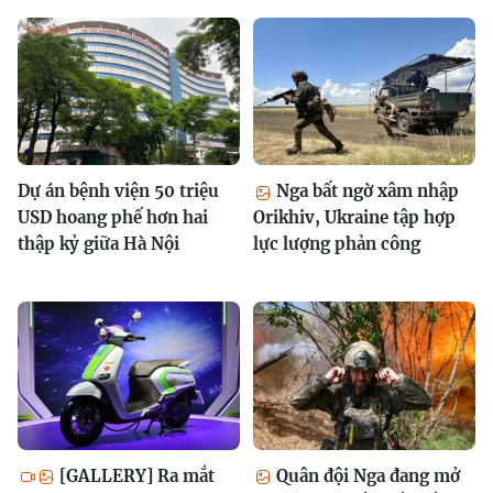
Dự án bệnh viện 50 triệu
Nga bất ngờ xâm nhập
USD hoang phế hơn hai
Orikhiv, Ukraine tập hợp
thập kỷ giữa Hà Nội
lực lượng phản công
[GALLERY] Ra mắt
Quân đội Nga đang mở