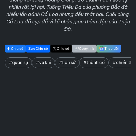
nhiên rất lợi hại. Tướng Triệu Đà của phương Bắc đã
nhiều lần đánh Cổ Loa nhưng đều thất bại. Cuối cùng,
Cổ Loa đã sụp đổ vì kế phản gián thâm độc của Triệu
Đà.
Chia sẻ
Chia sẻ
Chia sẻ
Copy link
Theo dõi
#quân sự
#vũ khí
#lịch sử
#thành cổ
#chiến thu