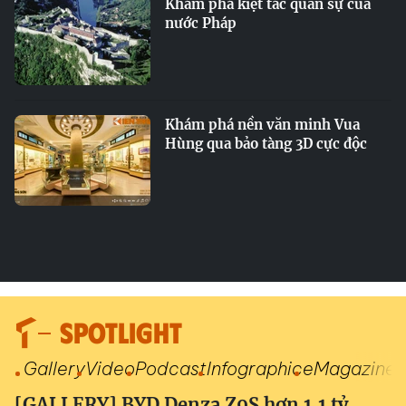
Khám phá kiệt tác quân sự của
nước Pháp
Khám phá nền văn minh Vua
Hùng qua bảo tàng 3D cực độc
SPOTLIGHT
Gallery
Video
Podcast
Infographic
eMagazine
[GALLERY] BYD Denza Z9S hơn 1,1 tỷ