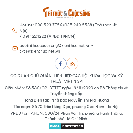
Hotline: 096 523 7756/035 249 5588 (Toà soạn Hà
Nội)
/ 091 122 1222 (VPĐD TPHCM)
baotrithuccuocsong@kienthuc.net.vn -
tkts@kienthuc.net.vn
CƠ QUAN CHỦ QUẢN: LIÊN HIỆP CÁC HỘI KHOA HỌC VÀ KỸ
THUẬT VIỆT NAM
Giấy phép: Số 536/GP-BTTTT ngày 19/11/2020 do Bộ Thông tin và
Truyền thông cấp.
Tổng Biên tập: Nhà báo Nguyễn Thị Mai Hương
Tòa soạn: Số 70 Trần Hưng Đạo, phường Cửa Nam, Hà Nội.
VPĐD tại TP.HCM: 590/24 Phan Văn Trị, phường Hạnh Thông,
Thành phố Hồ Chí Minh.