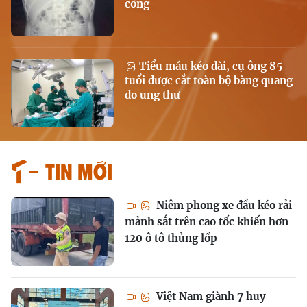
công
Tiểu máu kéo dài, cụ ông 85
tuổi được cắt toàn bộ bàng quang
do ung thư
Tin mới
Niêm phong xe đầu kéo rải
mảnh sắt trên cao tốc khiến hơn
120 ô tô thủng lốp
Việt Nam giành 7 huy