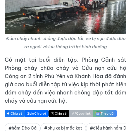
Đám cháy nhanh chóng được dập tắt, xe bị nạn được đưa
ra ngoài và lưu thông trở lại bình thường
Có mặt tại buổi diễn tập, Phòng Cảnh sát
Phòng cháy chữa cháy và Cứu nạn cứu hộ
Công an 2 tỉnh Phú Yên và Khánh Hòa đã đánh
giá cao buổi diễn tập từ việc kịp thời phát hiện
đám cháy đến việc nhanh chóng dập tắt đám
cháy và cứu nạn cứu hộ.
Chia sẻ
Chia sẻ
Chia sẻ
Copy link
Theo dõi
#hầm Đèo Cả
#phụ xe bị mắc kẹt
#điều hành hầm Đè