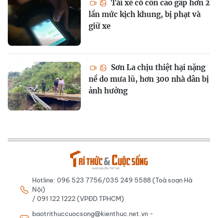
Tài xế có cồn cao gấp hơn 2
lần mức kịch khung, bị phạt và
giữ xe
Sơn La chịu thiệt hại nặng
nề do mưa lũ, hơn 300 nhà dân bị
ảnh hưởng
Hotline: 096 523 7756/035 249 5588 (Toà soạn Hà
Nội)
/ 091 122 1222 (VPĐD TPHCM)
baotrithuccuocsong@kienthuc.net.vn -