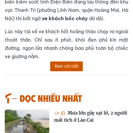
biển kiểm soát tỉnh Điện Biên đang lưu thông đến khu
vực Thanh Trì (phường Lĩnh Nam, quận Hoàng Mai, Hà
Nội) thì bất ngờ
xe khách bốc cháy
dữ dội.
Lúc này tài xế xe khách hốt hoảng tháo chạy ra ngoài
thoát thân. Chỉ sau ít phút, khói đen phủ kín mặt
đường, ngọn lửa nhanh chóng bao phủ toàn bộ chiếc
xe giường nằm.
Xem chi tiết
Đọc nhiều nhất
Mưa lớn gây sạt lở, 2 người
mất tích ở Lào Cai