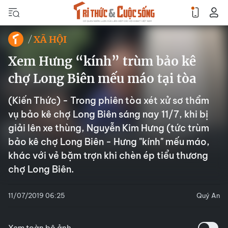
XÃ HỘI
Xem Hưng “kính” trùm bảo kê
chợ Long Biên mếu máo tại tòa
(Kiến Thức) - Trong phiên tòa xét xử sơ thẩm
vụ bảo kê chợ Long Biên sáng nay 11/7, khi bị
giải lên xe thùng, Nguyễn Kim Hưng (tức trùm
bảo kê chợ Long Biên - Hưng "kính" mếu máo,
khác với vẻ bặm trợn khi chèn ép tiểu thương
chợ Long Biên.
11/07/2019 06:25
Quý An
Xem toàn bộ ảnh