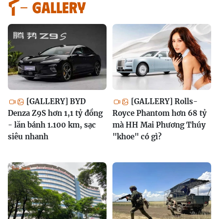
GALLERY
[GALLERY] BYD
[GALLERY] Rolls-
Denza Z9S hơn 1,1 tỷ đồng
Royce Phantom hơn 68 tỷ
- lăn bánh 1.100 km, sạc
mà HH Mai Phương Thúy
siêu nhanh
"khoe" có gì?