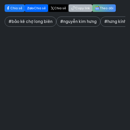
Chia sẻ
Chia sẻ
Chia sẻ
Copy link
Theo dõi
#bảo kê chợ long biên
#nguyễn kim hưng
#hưng kính