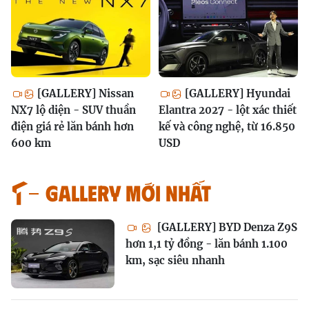
[GALLERY] Nissan
[GALLERY] Hyundai
NX7 lộ diện - SUV thuần
Elantra 2027 - lột xác thiết
điện giá rẻ lăn bánh hơn
kế và công nghệ, từ 16.850
600 km
USD
GALLERY MỚI NHẤT
[GALLERY] BYD Denza Z9S
hơn 1,1 tỷ đồng - lăn bánh 1.100
km, sạc siêu nhanh