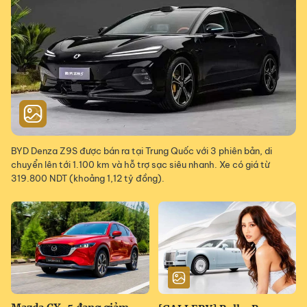
BYD Denza Z9S được bán ra tại Trung Quốc với 3 phiên bản, di
chuyển lên tới 1.100 km và hỗ trợ sạc siêu nhanh. Xe có giá từ
319.800 NDT (khoảng 1,12 tỷ đồng).