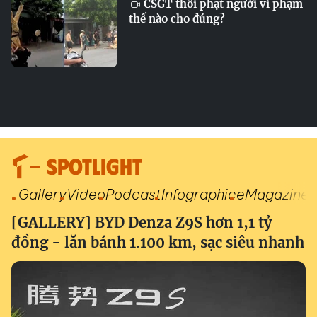
CSGT thổi phạt người vi phạm
thế nào cho đúng?
SPOTLIGHT
Gallery
Video
Podcast
Infographic
eMagazine
[GALLERY] BYD Denza Z9S hơn 1,1 tỷ
đồng - lăn bánh 1.100 km, sạc siêu nhanh