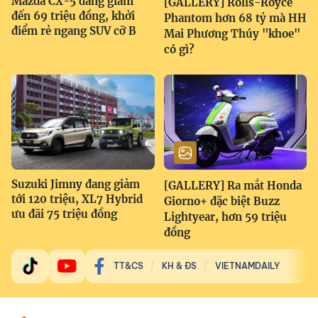
Mazda CX-5 đang giảm
[GALLERY] Rolls-Royce
đến 69 triệu đồng, khởi
Phantom hơn 68 tỷ mà HH
điểm rẻ ngang SUV cỡ B
Mai Phương Thúy "khoe"
có gì?
Suzuki Jimny đang giảm
[GALLERY] Ra mắt Honda
tới 120 triệu, XL7 Hybrid
Giorno+ đặc biệt Buzz
ưu đãi 75 triệu đồng
Lightyear, hơn 59 triệu
đồng
TT&CS
KH & ĐS
VIETNAMDAILY