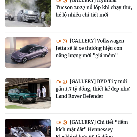
[GALLERY] Hyundai
Tucson 2027 nổ lốp khi chạy thử,
hé lộ nhiều chi tiết mới
[GALLERY] Volkswagen
Jetta sẽ là xe thương hiệu con
năng lượng mới "giá mềm"
[GALLERY] BYD Ti 7 mới
gần 1,7 tỷ đồng, thiết kế đẹp như
Land Rover Defender
[GALLERY] Chi tiết "tiêm
kích mặt đất" Hennessey
Blackbird hơn 65 tỷ đồng