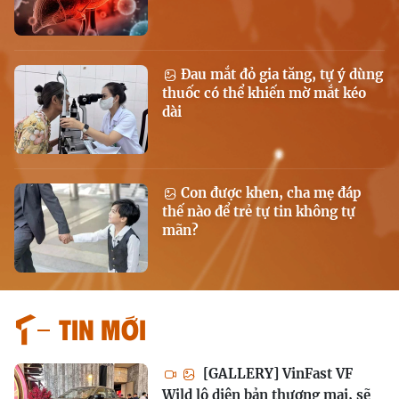
Đau mắt đỏ gia tăng, tự ý dùng
thuốc có thể khiến mờ mắt kéo
dài
Con được khen, cha mẹ đáp
thế nào để trẻ tự tin không tự
mãn?
Tin mới
[GALLERY] VinFast VF
Wild lộ diện bản thương mại, sẽ