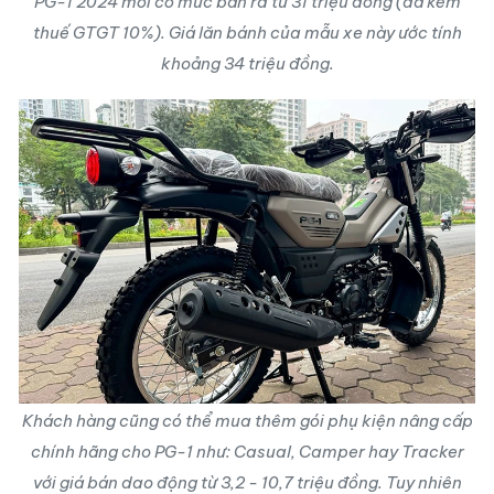
PG-1 2024
mới có mức bán ra từ 31 triệu đồng (đã kèm
thuế GTGT 10%). Giá lăn bánh của mẫu xe này ước tính
khoảng 34 triệu đồng.
Khách hàng cũng có thể mua thêm gói phụ kiện nâng cấp
chính hãng cho PG-1 như: Casual, Camper hay Tracker
với giá bán dao động từ 3,2 - 10,7 triệu đồng. Tuy nhiên