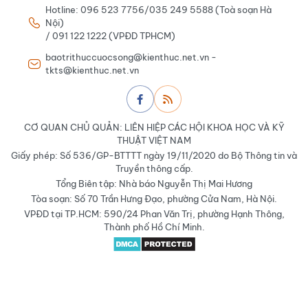
Hotline: 096 523 7756/035 249 5588 (Toà soạn Hà
Nội)
/ 091 122 1222 (VPĐD TPHCM)
baotrithuccuocsong@kienthuc.net.vn -
tkts@kienthuc.net.vn
CƠ QUAN CHỦ QUẢN: LIÊN HIỆP CÁC HỘI KHOA HỌC VÀ KỸ
THUẬT VIỆT NAM
Giấy phép: Số 536/GP-BTTTT ngày 19/11/2020 do Bộ Thông tin và
Truyền thông cấp.
Tổng Biên tập: Nhà báo Nguyễn Thị Mai Hương
Tòa soạn: Số 70 Trần Hưng Đạo, phường Cửa Nam, Hà Nội.
VPĐD tại TP.HCM: 590/24 Phan Văn Trị, phường Hạnh Thông,
Thành phố Hồ Chí Minh.