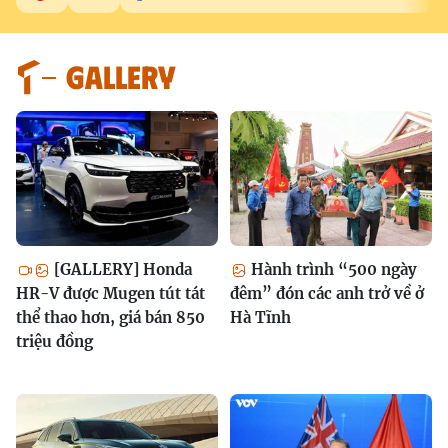
GALLERY
[GALLERY] Honda
Hành trình “500 ngày
HR-V được Mugen tút tát
đêm” đón các anh trở về ở
thể thao hơn, giá bán 850
Hà Tĩnh
triệu đồng