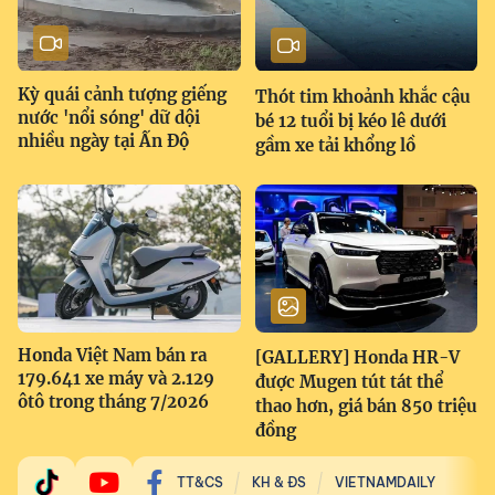
Kỳ quái cảnh tượng giếng
Thót tim khoảnh khắc cậu
nước 'nổi sóng' dữ dội
bé 12 tuổi bị kéo lê dưới
nhiều ngày tại Ấn Độ
gầm xe tải khổng lồ
Honda Việt Nam bán ra
[GALLERY] Honda HR-V
179.641 xe máy và 2.129
được Mugen tút tát thể
ôtô trong tháng 7/2026
thao hơn, giá bán 850 triệu
đồng
TT&CS
KH & ĐS
VIETNAMDAILY