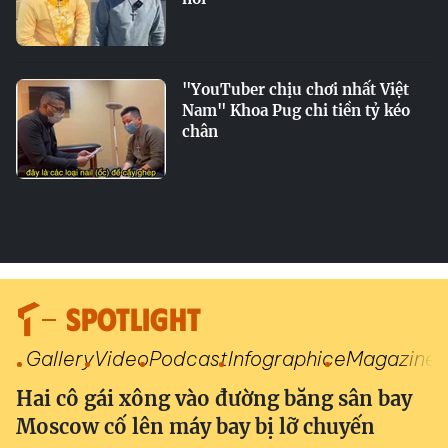
"YouTuber chịu chơi nhất Việt
Nam" Khoa Pug chi tiền tỷ kéo
chân
SPOTLIGHT
Gallery
Video
Podcast
Infographic
eMagazine
Hai cô gái xông vào đường băng sân bay
Moscow cố lên máy bay bị lỡ chuyến