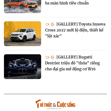
ba màn hình tiêu chuẩn
[GALLERY] Toyota Innova
Cross 2027 mới lộ diện, thiết kế
"lột xác"
[GALLERY] Bugatti
Destrier triệu đô "thửa" riêng
cho đại gia mê động cơ W16