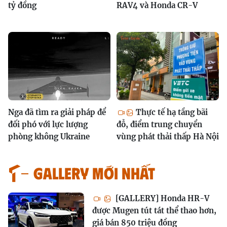
tỷ đồng
RAV4 và Honda CR-V
Nga đã tìm ra giải pháp để
Thực tế hạ tầng bãi
đối phó với lực lượng
đỗ, điểm trung chuyển
phòng không Ukraine
vùng phát thải thấp Hà Nội
GALLERY MỚI NHẤT
[GALLERY] Honda HR-V
được Mugen tút tát thể thao hơn,
giá bán 850 triệu đồng