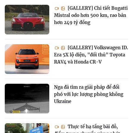
[GALLERY] Chi tiết Bugatti
Mistral odo hơn 500 km, rao bán
hơn 249 tỷ đồng
[GALLERY] Volkswagen ID.
Era 5X lộ diện, "đối thủ" Toyota
RAV4 và Honda CR-V
Nga đã tìm ra giải pháp để đối
phó với lực lượng phòng không
Ukraine
Thực tế hạ tầng bãi đỗ,