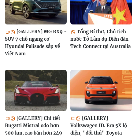
[GALLERY] MG RX9 -
Tổng Bí thư, Chủ tịch
SUV 7 chỗ ngang cỡ
nước Tô Lâm dự Diễn đàn
Hyundai Palisade sắp về
Tech Connect tại Australia
Việt Nam
[GALLERY] Chi tiết
[GALLERY]
Bugatti Mistral odo hơn
Volkswagen ID. Era 5X lộ
500 km, rao bán hơn 249
diện, "đối thủ" Toyota