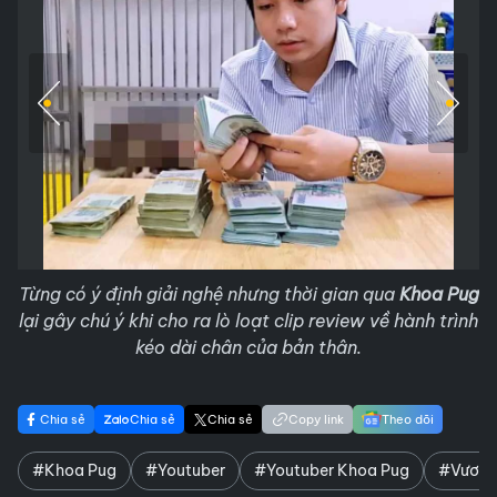
Từng có ý định giải nghệ nhưng thời gian qua
Khoa Pug
lại gây chú ý khi cho ra lò loạt clip review về hành trình
kéo dài chân của bản thân.
Chia sẻ
Chia sẻ
Chia sẻ
Copy link
Theo dõi
#Khoa Pug
#Youtuber
#Youtuber Khoa Pug
#Vương