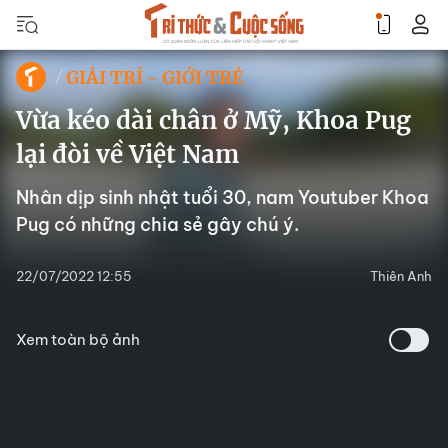
GIẢI TRÍ - GIỚI TRẺ
Vừa kéo dài chân ở Mỹ, Khoa Pug
lại đòi về Việt Nam
Nhân dịp sinh nhật tuổi 30, nam Youtuber Khoa
Pug có những chia sẻ gây chú ý.
22/07/2022 12:55
Thiên Anh
Xem toàn bộ ảnh