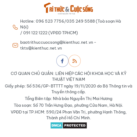
Hotline: 096 523 7756/035 249 5588 (Toà soạn Hà
Nội)
/ 091 122 1222 (VPĐD TPHCM)
baotrithuccuocsong@kienthuc.net.vn -
tkts@kienthuc.net.vn
CƠ QUAN CHỦ QUẢN: LIÊN HIỆP CÁC HỘI KHOA HỌC VÀ KỸ
THUẬT VIỆT NAM
Giấy phép: Số 536/GP-BTTTT ngày 19/11/2020 do Bộ Thông tin và
Truyền thông cấp.
Tổng Biên tập: Nhà báo Nguyễn Thị Mai Hương
Tòa soạn: Số 70 Trần Hưng Đạo, phường Cửa Nam, Hà Nội.
VPĐD tại TP.HCM: 590/24 Phan Văn Trị, phường Hạnh Thông,
Thành phố Hồ Chí Minh.