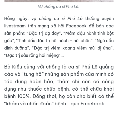
Vợ chồng ca sĩ Phú Lê.
Hằng ngày,
vợ chồng ca sĩ Phú Lê
thường xuyên
livestream trên mạng xã hội Facebook để bán các
sản phẩm: “Đặc trị dạ dày”, “Mầm đậu nành tinh bột
gấc”, “Tinh dầu đặc trị hôi nách - hôi chân”, “Ngũ cốc
dinh dưỡng”, “Đặc trị viêm xoang viêm mũi dị ứng”,
“Đặc trị sâu răng hôi miệng”…
Bà Kiều cùng với chồng là
ca sĩ Phú Lê
quảng
cáo và “tung hô” những sản phẩm của mình có
tác dụng hoàn hảo, thậm chí còn có công
dụng như thuốc chữa bệnh, có thể chữa khỏi
bệnh 100%. Đồng thời, họ còn cho biết có thể
“khám và chẩn đoán” bệnh… qua Facebook.