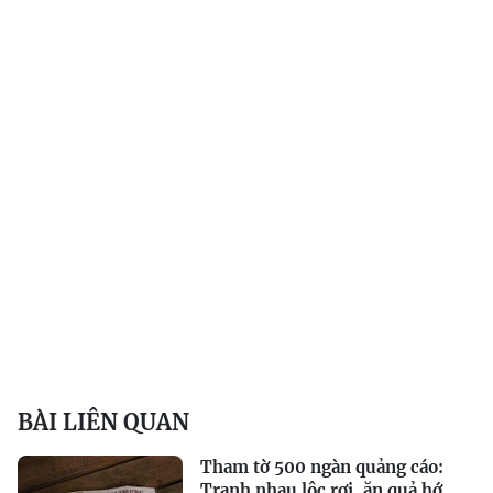
BÀI LIÊN QUAN
Tham tờ 500 ngàn quảng cáo:
Tranh nhau lộc rơi, ăn quả hớ