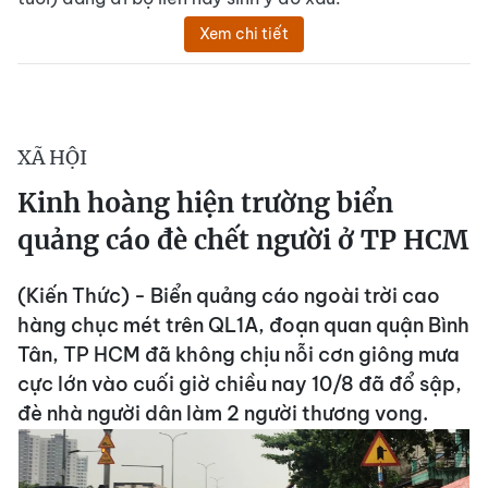
Xem chi tiết
XÃ HỘI
Kinh hoàng hiện trường biển
quảng cáo đè chết người ở TP HCM
(Kiến Thức) - Biển quảng cáo ngoài trời cao
hàng chục mét trên QL1A, đoạn quan quận Bình
Tân, TP HCM đã không chịu nỗi cơn giông mưa
cực lớn vào cuối giờ chiều nay 10/8 đã đổ sập,
đè nhà người dân làm 2 người thương vong.