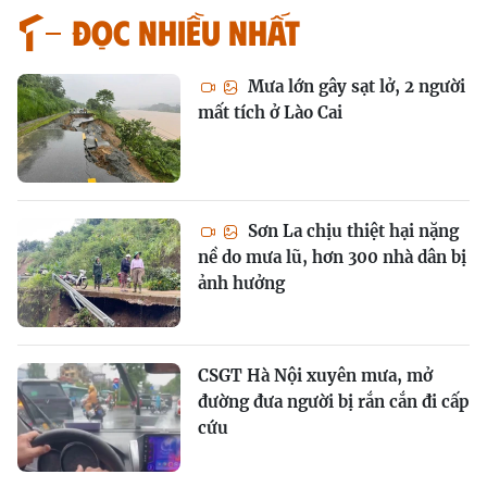
Đọc nhiều nhất
Mưa lớn gây sạt lở, 2 người
mất tích ở Lào Cai
Sơn La chịu thiệt hại nặng
nề do mưa lũ, hơn 300 nhà dân bị
ảnh hưởng
CSGT Hà Nội xuyên mưa, mở
đường đưa người bị rắn cắn đi cấp
cứu