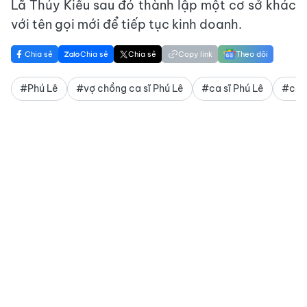
Lã Thúy Kiều sau đó thành lập một cơ sở khác
với tên gọi mới để tiếp tục kinh doanh.
Chia sẻ
Chia sẻ
Chia sẻ
Copy link
Theo dõi
#Phú Lê
#vợ chồng ca sĩ Phú Lê
#ca sĩ Phú Lê
#ca s