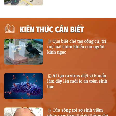
KIẾN THỨC CẦN BIẾT
Quạ biết chế tạo công cụ, trí
tuệ loài chim khiến con người
kinh ngạc
AI tạo ra virus diệt vi khuẩn
làm dấy lên mối lo an toàn sinh
học
Cứu sống trẻ sơ sinh viêm
phúc mạc toàn thể do thủng đại