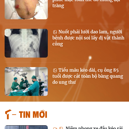
tràng
Nuốt phải lưỡi dao lam, người
bệnh được nội soi lấy dị vật thành
công
Tiểu máu kéo dài, cụ ông 85
tuổi được cắt toàn bộ bàng quang
do ung thư
Tin mới
Niêm phong xe đầu kéo rải