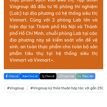
Vingroup đã đầu tư 16 phòng thí nghiệm
(Lab) tại địa phương có hệ thống siêu thị
Vinmart. Cùng với 2 phòng Lab lớn và
hiện đại tại Thành phố Hà Nội và Thành
phố Hồ Chí Minh, chuỗi phòng Lab tại các
địa phương này sẽ kiểm soát vấn đề vệ
sinh, an toàn thực phẩm cho toàn bộ sản
phẩm tiêu thụ tại hệ thống siêu thị
Vinmart và Vinmart+.
Chia sẻ
Chia sẻ
Chia sẻ
Copy link
Theo dõi
#Vingroup
#Vingroup ký thỏa thuận hợp tác với gần 250 