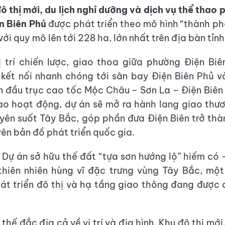
ô thị mới, du lịch nghỉ dưỡng và dịch vụ thể thao 
n Biên Phủ
được phát triển theo mô hình “thành ph
ới quy mô lên tới 228 ha, lớn nhất trên địa bàn tỉnh
 trí chiến lược, giao thoa giữa phường Điện Bi
kết nối nhanh chóng tới sân bay Điện Biên Phủ và
 đầu trục cao tốc Mộc Châu – Sơn La – Điện Biên
 vào hoạt động, dự án sẽ mở ra hành lang giao thươ
uyên suốt Tây Bắc, góp phần đưa Điện Biên trở th
rên bản đồ phát triển quốc gia.
, Dự án sở hữu thế đất “tựa sơn hướng lộ” hiếm có 
hiên nhiên hùng vĩ đặc trưng vùng Tây Bắc, một
át triển đô thị và hạ tầng giao thông đang được
 thế đắc địa cả về vị trí và địa hình, Khu đô thị mới,