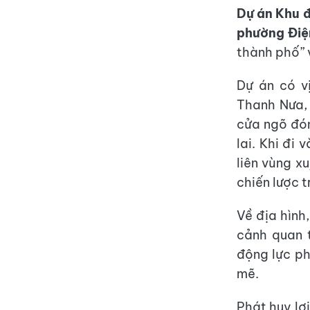
Dự án Khu đ
phường Điệ
thành phố” v
Dự án có vị
Thanh Nưa, 
cửa ngõ đón
lai. Khi đi
liên vùng x
chiến lược t
Về địa hình
cảnh quan t
động lực ph
mẽ.
Phát huy lợi