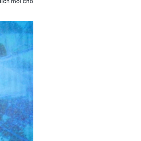
lịch mới cho