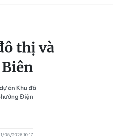
ô thị và
 Biên
dự án Khu đô
 phường Điện
11/05/2026 10:17