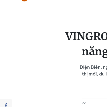
VINGROU
năng
Điện Biên, 
thị mới, du
PV