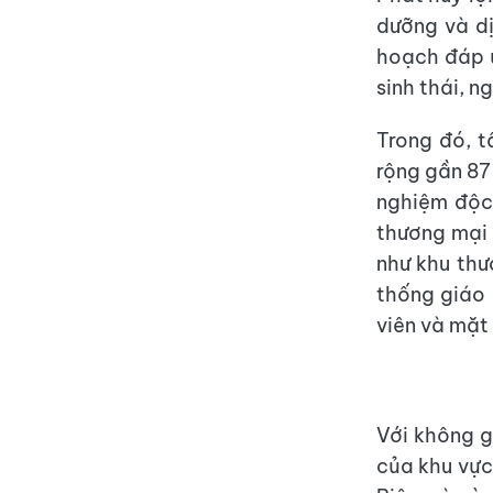
dưỡng và d
hoạch đáp ứ
sinh thái, n
Trong đó, t
rộng gần 87 
nghiệm độc 
thương mại 
như khu thư
thống giáo 
viên và mặt
Với không g
của khu vực