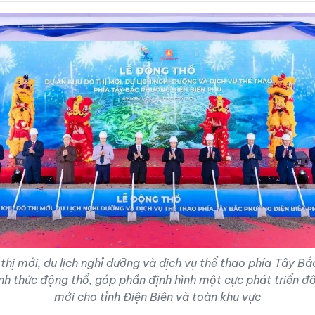
thị mới, du lịch nghỉ dưỡng và dịch vụ thể thao phía Tây B
nh thức động thổ, góp phần định hình một cực phát triển đô 
mới cho tỉnh Điện Biên và toàn khu vực