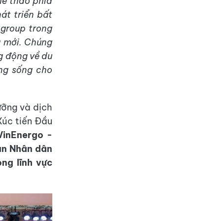
hể thao phía
át triển bất
ngroup trong
g mới. Chúng
g động về du
ợng sống cho
ưỡng và dịch
Xúc tiến Đầu
VinEnergo -
ban Nhân dân
ong lĩnh vực