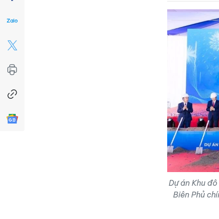
Dự án Khu đô 
Biên Phủ chí