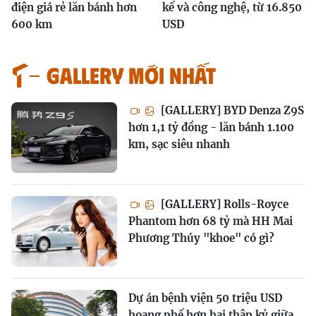
điện giá rẻ lăn bánh hơn
kế và công nghệ, từ 16.850
600 km
USD
GALLERY MỚI NHẤT
[GALLERY] BYD Denza Z9S
hơn 1,1 tỷ đồng - lăn bánh 1.100
km, sạc siêu nhanh
[GALLERY] Rolls-Royce
Phantom hơn 68 tỷ mà HH Mai
Phương Thúy "khoe" có gì?
Dự án bệnh viện 50 triệu USD
hoang phế hơn hai thập kỷ giữa