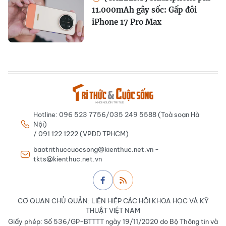
11.000mAh gây sốc: Gấp đôi
iPhone 17 Pro Max
Hotline: 096 523 7756/035 249 5588 (Toà soạn Hà
Nội)
/ 091 122 1222 (VPĐD TPHCM)
baotrithuccuocsong@kienthuc.net.vn -
tkts@kienthuc.net.vn
CƠ QUAN CHỦ QUẢN: LIÊN HIỆP CÁC HỘI KHOA HỌC VÀ KỸ
THUẬT VIỆT NAM
Giấy phép: Số 536/GP-BTTTT ngày 19/11/2020 do Bộ Thông tin và