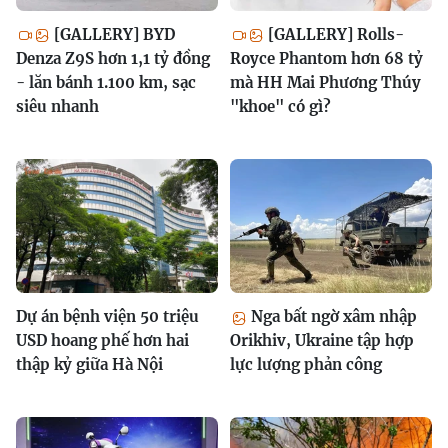
[GALLERY] BYD
[GALLERY] Rolls-
Denza Z9S hơn 1,1 tỷ đồng
Royce Phantom hơn 68 tỷ
- lăn bánh 1.100 km, sạc
mà HH Mai Phương Thúy
siêu nhanh
"khoe" có gì?
Dự án bệnh viện 50 triệu
Nga bất ngờ xâm nhập
USD hoang phế hơn hai
Orikhiv, Ukraine tập hợp
thập kỷ giữa Hà Nội
lực lượng phản công