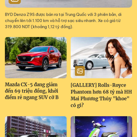
BYD Denza Z9S được bán ra tại Trung Quốc với 3 phiên bản, di
chuyển lên tới 1.100 km và hỗ trợ sạc siêu nhanh. Xe có giá từ
319.800 NDT (khoảng 1,12 tỷ đồng).
Mazda CX-5 đang giảm
[GALLERY] Rolls-Royce
đến 69 triệu đồng, khởi
Phantom hơn 68 tỷ mà HH
điểm rẻ ngang SUV cỡ B
Mai Phương Thúy "khoe"
có gì?