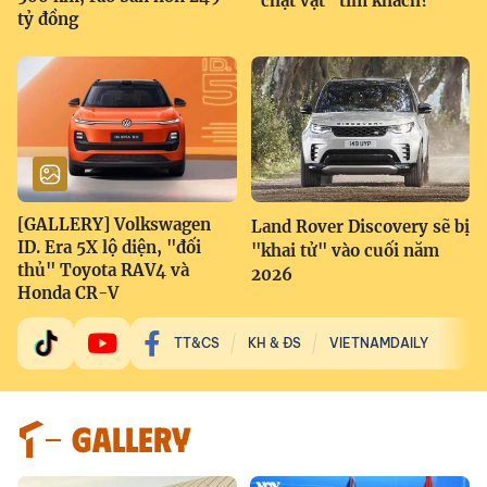
"chật vật" tìm khách?
tỷ đồng
[GALLERY] Volkswagen
Land Rover Discovery sẽ bị
ID. Era 5X lộ diện, "đối
"khai tử" vào cuối năm
thủ" Toyota RAV4 và
2026
Honda CR-V
TT&CS
KH & ĐS
VIETNAMDAILY
GALLERY