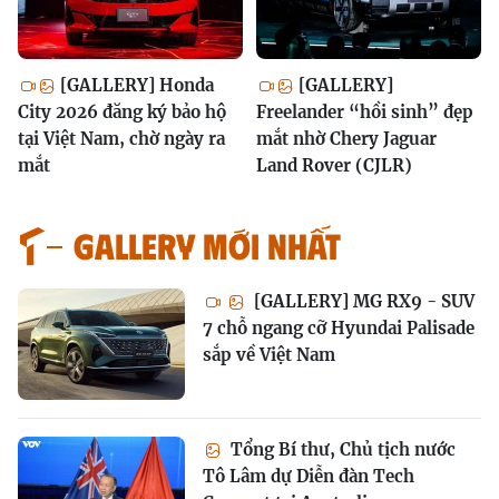
[GALLERY] Honda
[GALLERY]
City 2026 đăng ký bảo hộ
Freelander “hồi sinh” đẹp
tại Việt Nam, chờ ngày ra
mắt nhờ Chery Jaguar
mắt
Land Rover (CJLR)
GALLERY MỚI NHẤT
[GALLERY] MG RX9 - SUV
7 chỗ ngang cỡ Hyundai Palisade
sắp về Việt Nam
Tổng Bí thư, Chủ tịch nước
Tô Lâm dự Diễn đàn Tech