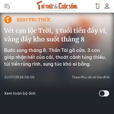
KHO TRI THỨC
Vét cạn lộc Trời, 3 tuổi tiền đầy ví,
vàng đầy kho suốt tháng 8
Bước sang tháng 8, Thần Tài gõ cửa, 3 con
giáp nhận hết của cải, thoát cảnh túng thiếu,
túi tiền rủng rỉnh, sung túc khó ai bằng.
31/07/2024 06:06
Theo Phụ nữ và Gia đình
Xem toàn bộ ảnh