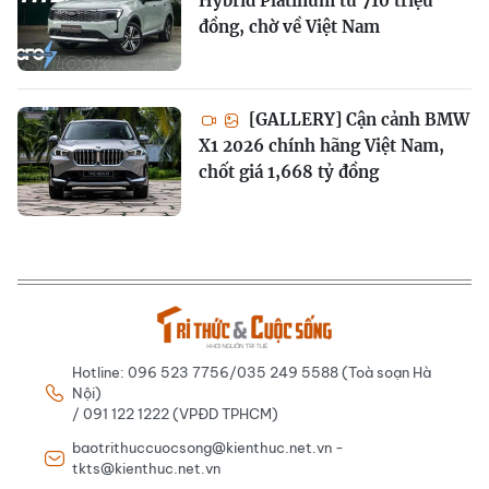
Hybrid Platinum từ 710 triệu
đồng, chờ về Việt Nam
[GALLERY] Cận cảnh BMW
X1 2026 chính hãng Việt Nam,
chốt giá 1,668 tỷ đồng
Hotline: 096 523 7756/035 249 5588 (Toà soạn Hà
Nội)
/ 091 122 1222 (VPĐD TPHCM)
baotrithuccuocsong@kienthuc.net.vn -
tkts@kienthuc.net.vn