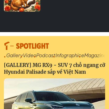
SPOTLIGHT
Gallery
Video
Podcast
Infographic
eMagazine
[GALLERY] MG RX9 - SUV 7 chỗ ngang cỡ
Hyundai Palisade sắp về Việt Nam