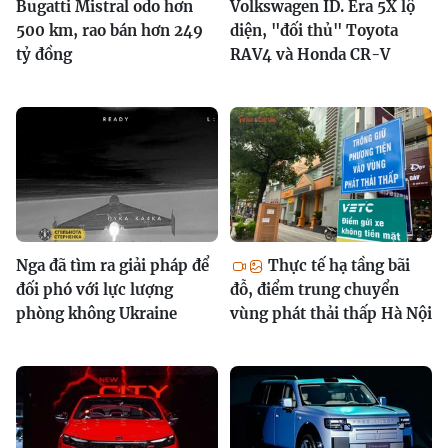
Bugatti Mistral odo hơn
Volkswagen ID. Era 5X lộ
500 km, rao bán hơn 249
diện, "đối thủ" Toyota
tỷ đồng
RAV4 và Honda CR-V
Nga đã tìm ra giải pháp để
Thực tế hạ tầng bãi
đối phó với lực lượng
đỗ, điểm trung chuyển
phòng không Ukraine
vùng phát thải thấp Hà Nội