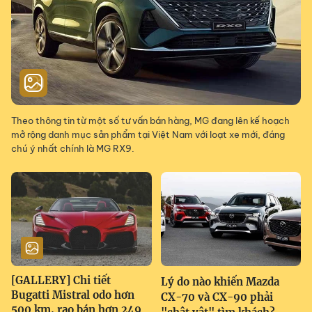
Theo thông tin từ một số tư vấn bán hàng, MG đang lên kế hoạch
mở rộng danh mục sản phẩm tại Việt Nam với loạt xe mới, đáng
chú ý nhất chính là MG RX9.
[GALLERY] Chi tiết
Lý do nào khiến Mazda
Bugatti Mistral odo hơn
CX-70 và CX-90 phải
500 km, rao bán hơn 249