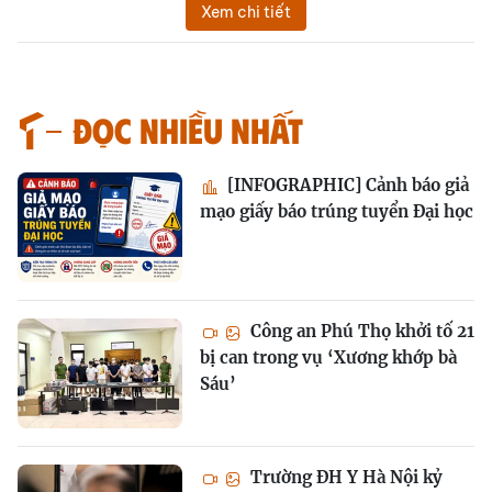
Xem chi tiết
Đọc nhiều nhất
[INFOGRAPHIC] Cảnh báo giả
mạo giấy báo trúng tuyển Đại học
Công an Phú Thọ khởi tố 21
bị can trong vụ ‘Xương khớp bà
Sáu’
Trường ĐH Y Hà Nội kỷ