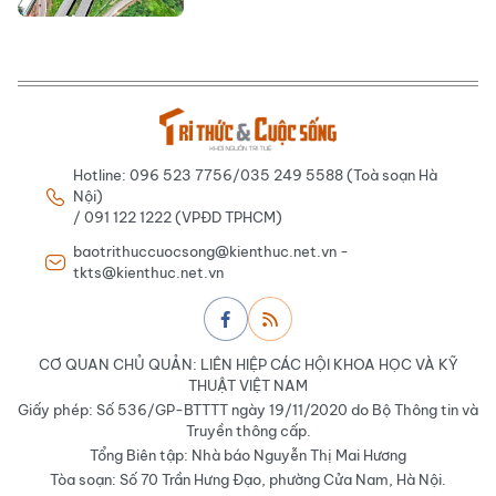
Hotline: 096 523 7756/035 249 5588 (Toà soạn Hà
Nội)
/ 091 122 1222 (VPĐD TPHCM)
baotrithuccuocsong@kienthuc.net.vn -
tkts@kienthuc.net.vn
CƠ QUAN CHỦ QUẢN: LIÊN HIỆP CÁC HỘI KHOA HỌC VÀ KỸ
THUẬT VIỆT NAM
Giấy phép: Số 536/GP-BTTTT ngày 19/11/2020 do Bộ Thông tin và
Truyền thông cấp.
Tổng Biên tập: Nhà báo Nguyễn Thị Mai Hương
Tòa soạn: Số 70 Trần Hưng Đạo, phường Cửa Nam, Hà Nội.