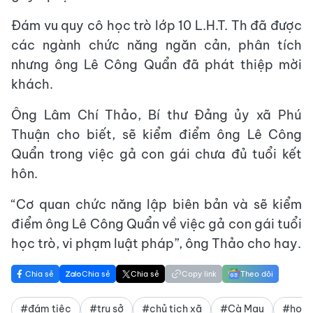
Đám vu quy cô học trò lớp 10 L.H.T. Th đã được
các ngành chức năng ngăn cản, phân tích
nhưng ông Lê Công Quẩn đã phát thiệp mời
khách.
Ông Lâm Chí Thảo, Bí thư Đảng ủy xã Phú
Thuận cho biết, sẽ kiểm điểm ông Lê Công
Quẩn trong việc gả con gái chưa đủ tuổi kết
hôn.
“Cơ quan chức năng lập biên bản và sẽ kiểm
điểm ông Lê Công Quẩn về việc gả con gái tuổi
học trò, vi phạm luật pháp”, ông Thảo cho hay.
Chia sẻ
Chia sẻ
Chia sẻ
Copy link
Theo dõi
#đám tiệc
#trụ sở
#chủ tịch xã
#Cà Mau
#học s