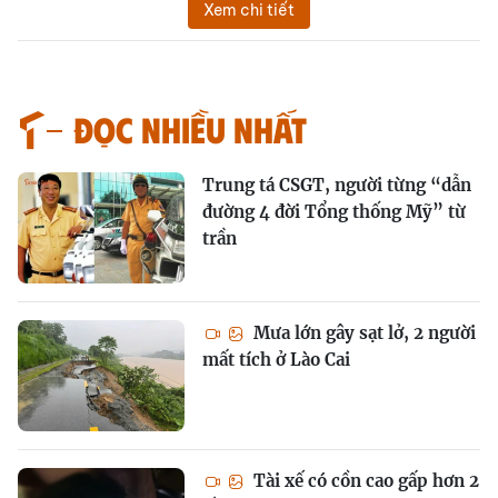
Xem chi tiết
Đọc nhiều nhất
Trung tá CSGT, người từng “dẫn
đường 4 đời Tổng thống Mỹ” từ
trần
Mưa lớn gây sạt lở, 2 người
mất tích ở Lào Cai
Tài xế có cồn cao gấp hơn 2