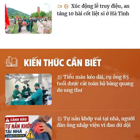
Xúc động lễ truy điệu, an
táng 10 hài cốt liệt sĩ ở Hà Tĩnh
KIẾN THỨC CẦN BIẾT
Tiểu máu kéo dài, cụ ông 85
tuổi được cắt toàn bộ bàng quang
do ung thư
Tự nắn khớp vai tại nhà, người
đàn ông nhập viện vì đau dữ dội