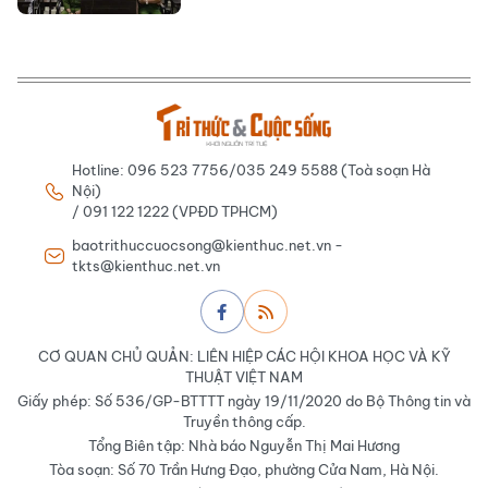
Hotline: 096 523 7756/035 249 5588 (Toà soạn Hà
Nội)
/ 091 122 1222 (VPĐD TPHCM)
baotrithuccuocsong@kienthuc.net.vn -
tkts@kienthuc.net.vn
CƠ QUAN CHỦ QUẢN: LIÊN HIỆP CÁC HỘI KHOA HỌC VÀ KỸ
THUẬT VIỆT NAM
Giấy phép: Số 536/GP-BTTTT ngày 19/11/2020 do Bộ Thông tin và
Truyền thông cấp.
Tổng Biên tập: Nhà báo Nguyễn Thị Mai Hương
Tòa soạn: Số 70 Trần Hưng Đạo, phường Cửa Nam, Hà Nội.