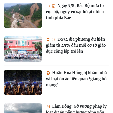
Ngày 7/8, Bắc Bộ mưa to
cục bộ, nguy cơ sạt lở tại nhiều
tỉnh phía Bắc
23/34 địa phương dự kiến
giảm từ 45% đầu mối cơ sở giáo
dục công lập trở lên
Huấn Hoa Hồng bị khám nhà
và loạt ồn ào liên quan ‘giang hồ
mạng’
Lâm Đồng: Gỡ vướng pháp lý
loạt dự án năng lượng tổng vốn