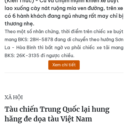
(Kiến Thức) - Cú va chạm mạnh khiến xe buýt
lao xuống cày nát ruộng mía ven đường, trên xe
có 6 hành khách đang ngủ nhưng rất may chỉ bị
thương nhẹ.
Theo một số nhân chứng, thời điểm trên chiếc xe buýt
mang BKS: 28H-5878 đang di chuyển theo hướng Sơn
La - Hòa Bình thì bất ngờ va phải chiếc xe tải mang
BKS: 26K-3135 đi ngược chiều.
Xem chi tiết
XÃ HỘI
Tàu chiến Trung Quốc lại hung
hăng đe dọa tàu Việt Nam