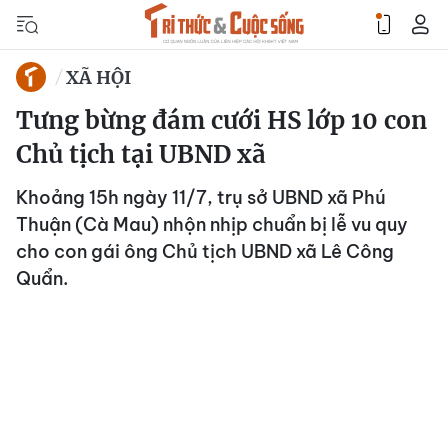
XÃ HỘI
Tưng bừng đám cưới HS lớp 10 con
Chủ tịch tại UBND xã
Khoảng 15h ngày 11/7, trụ sở UBND xã Phú
Thuận (Cà Mau) nhộn nhịp chuẩn bị lễ vu quy
cho con gái ông Chủ tịch UBND xã Lê Công
Quẩn.