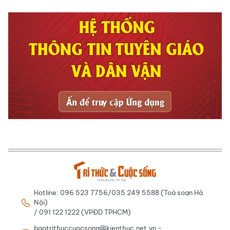
Hotline: 096 523 7756/035 249 5588 (Toà soạn Hà
Nội)
/ 091 122 1222 (VPĐD TPHCM)
baotrithuccuocsong@kienthuc.net.vn -