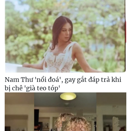
Nam Thư 'nổi đoá', gay gắt đáp trả khi
bị chê 'già teo tóp'