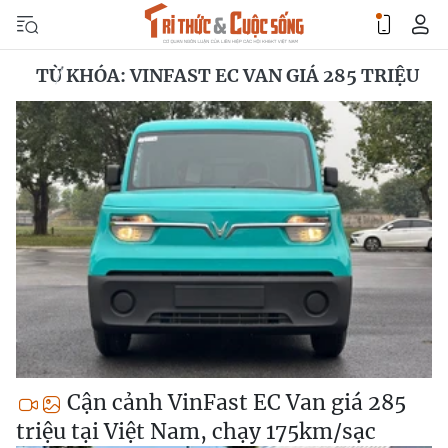
TỪ KHÓA: VINFAST EC VAN GIÁ 285 TRIỆU
Cận cảnh VinFast EC Van giá 285
triệu tại Việt Nam, chạy 175km/sạc