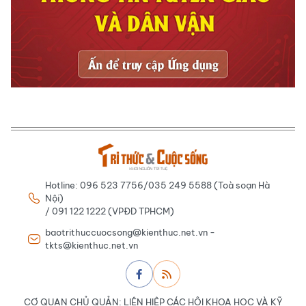
Hotline: 096 523 7756/035 249 5588 (Toà soạn Hà
Nội)
/ 091 122 1222 (VPĐD TPHCM)
baotrithuccuocsong@kienthuc.net.vn -
tkts@kienthuc.net.vn
CƠ QUAN CHỦ QUẢN: LIÊN HIỆP CÁC HỘI KHOA HỌC VÀ KỸ