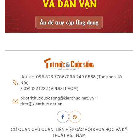
Hotline: 096 523 7756/035 249 5588 (Toà soạn Hà
Nội)
/ 091 122 1222 (VPĐD TPHCM)
baotrithuccuocsong@kienthuc.net.vn -
tkts@kienthuc.net.vn
CƠ QUAN CHỦ QUẢN: LIÊN HIỆP CÁC HỘI KHOA HỌC VÀ KỸ
THUẬT VIỆT NAM