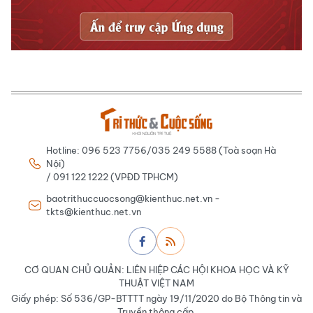
Hotline: 096 523 7756/035 249 5588 (Toà soạn Hà
Nội)
/ 091 122 1222 (VPĐD TPHCM)
baotrithuccuocsong@kienthuc.net.vn -
tkts@kienthuc.net.vn
CƠ QUAN CHỦ QUẢN: LIÊN HIỆP CÁC HỘI KHOA HỌC VÀ KỸ
THUẬT VIỆT NAM
Giấy phép: Số 536/GP-BTTTT ngày 19/11/2020 do Bộ Thông tin và
Truyền thông cấp.