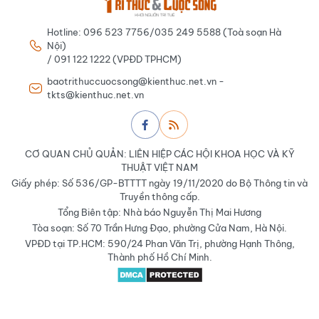
Hotline: 096 523 7756/035 249 5588 (Toà soạn Hà
Nội)
/ 091 122 1222 (VPĐD TPHCM)
baotrithuccuocsong@kienthuc.net.vn -
tkts@kienthuc.net.vn
CƠ QUAN CHỦ QUẢN: LIÊN HIỆP CÁC HỘI KHOA HỌC VÀ KỸ
THUẬT VIỆT NAM
Giấy phép: Số 536/GP-BTTTT ngày 19/11/2020 do Bộ Thông tin và
Truyền thông cấp.
Tổng Biên tập: Nhà báo Nguyễn Thị Mai Hương
Tòa soạn: Số 70 Trần Hưng Đạo, phường Cửa Nam, Hà Nội.
VPĐD tại TP.HCM: 590/24 Phan Văn Trị, phường Hạnh Thông,
Thành phố Hồ Chí Minh.