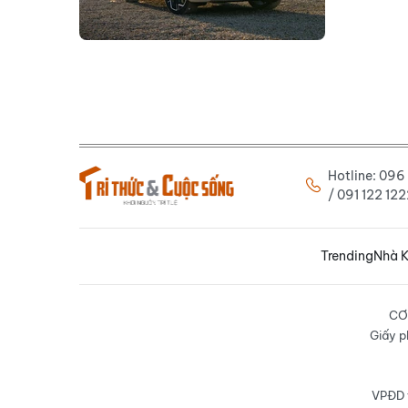
Hotline: 09
/ 091 122 1
Trending
Nhà K
CƠ
Giấy p
VPĐD t