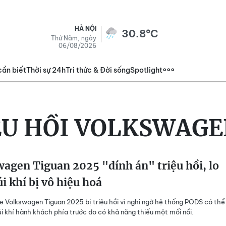
HÀ NỘI
30.8°C
Thứ Năm, ngày
06/08/2026
cần biết
Thời sự 24h
Tri thức & Đời sống
Spotlight
ỆU HỒI VOLKSWAGE
agen Tiguan 2025 "dính án" triệu hồi, lo
úi khí bị vô hiệu hoá
 Volkswagen Tiguan 2025 bị triệu hồi vì nghi ngờ hệ thống PODS có thể
úi khí hành khách phía trước do có khả năng thiếu một mối nối.