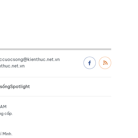
uccuocsong@kienthuc.net.vn
thuc.net.vn
 sống
Spotlight
NAM
ng cấp.
í Minh.