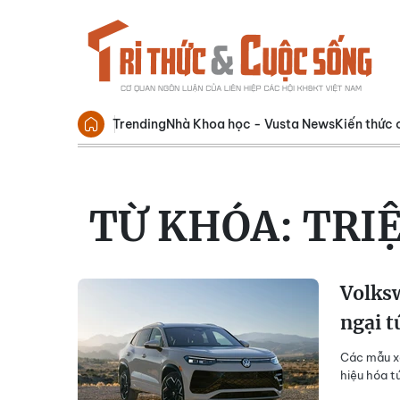
Trending
Nhà Khoa học - Vusta News
Kiến thức 
TỪ KHÓA:
TRI
Volksw
ngại t
Các mẫu xe
hiệu hóa t