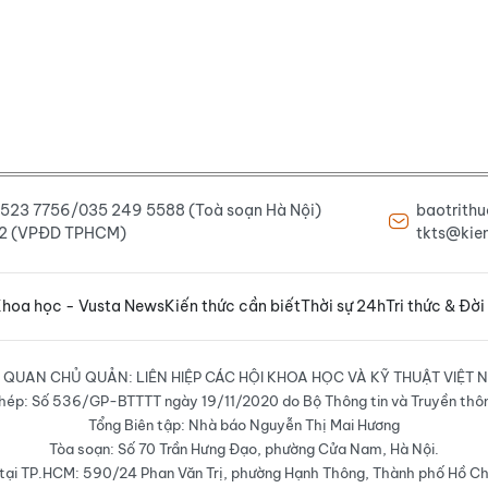
6 523 7756/035 249 5588 (Toà soạn Hà Nội)
baotrith
222 (VPĐD TPHCM)
tkts@kien
hoa học - Vusta News
Kiến thức cần biết
Thời sự 24h
Tri thức & Đời
 QUAN CHỦ QUẢN: LIÊN HIỆP CÁC HỘI KHOA HỌC VÀ KỸ THUẬT VIỆT 
hép: Số 536/GP-BTTTT ngày 19/11/2020 do Bộ Thông tin và Truyền thô
Tổng Biên tập: Nhà báo Nguyễn Thị Mai Hương
Tòa soạn: Số 70 Trần Hưng Đạo, phường Cửa Nam, Hà Nội.
ại TP.HCM: 590/24 Phan Văn Trị, phường Hạnh Thông, Thành phố Hồ Ch