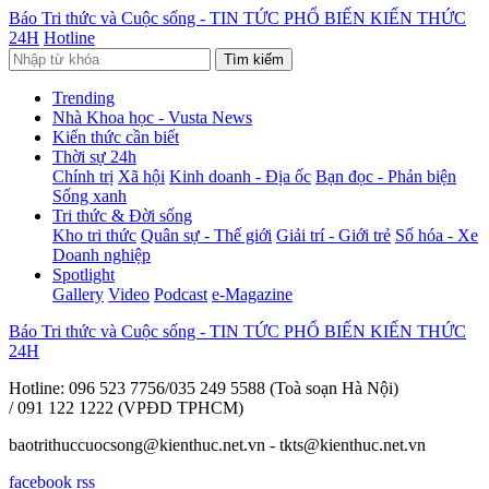
Báo Tri thức và Cuộc sống - TIN TỨC PHỔ BIẾN KIẾN THỨC
24H
Hotline
Tìm kiếm
Trending
Nhà Khoa học - Vusta News
Kiến thức cần biết
Thời sự 24h
Chính trị
Xã hội
Kinh doanh - Địa ốc
Bạn đọc - Phản biện
Sống xanh
Tri thức & Đời sống
Kho tri thức
Quân sự - Thế giới
Giải trí - Giới trẻ
Số hóa - Xe
Doanh nghiệp
Spotlight
Gallery
Video
Podcast
e-Magazine
Báo Tri thức và Cuộc sống - TIN TỨC PHỔ BIẾN KIẾN THỨC
24H
Hotline: 096 523 7756/035 249 5588 (Toà soạn Hà Nội)
/ 091 122 1222 (VPĐD TPHCM)
baotrithuccuocsong@kienthuc.net.vn - tkts@kienthuc.net.vn
facebook
rss