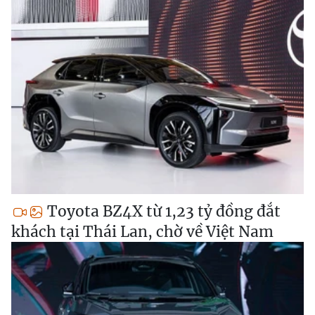
Toyota BZ4X từ 1,23 tỷ đồng đắt
khách tại Thái Lan, chờ về Việt Nam