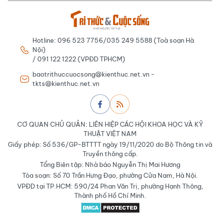
Hotline: 096 523 7756/035 249 5588 (Toà soạn Hà
Nội)
/ 091 122 1222 (VPĐD TPHCM)
baotrithuccuocsong@kienthuc.net.vn -
tkts@kienthuc.net.vn
CƠ QUAN CHỦ QUẢN: LIÊN HIỆP CÁC HỘI KHOA HỌC VÀ KỸ
THUẬT VIỆT NAM
Giấy phép: Số 536/GP-BTTTT ngày 19/11/2020 do Bộ Thông tin và
Truyền thông cấp.
Tổng Biên tập: Nhà báo Nguyễn Thị Mai Hương
Tòa soạn: Số 70 Trần Hưng Đạo, phường Cửa Nam, Hà Nội.
VPĐD tại TP.HCM: 590/24 Phan Văn Trị, phường Hạnh Thông,
Thành phố Hồ Chí Minh.