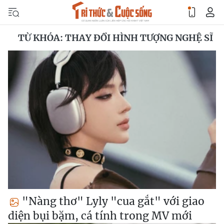
TỪ KHÓA: THAY ĐỔI HÌNH TƯỢNG NGHỆ SĨ
"Nàng thơ" Lyly "cua gắt" với giao
diện bụi bặm, cá tính trong MV mới