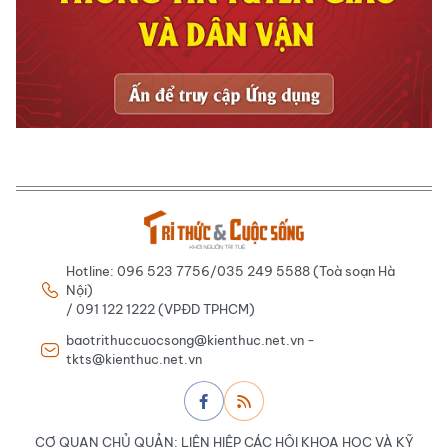
Hotline: 096 523 7756/035 249 5588 (Toà soạn Hà
Nội)
/ 091 122 1222 (VPĐD TPHCM)
baotrithuccuocsong@kienthuc.net.vn -
tkts@kienthuc.net.vn
CƠ QUAN CHỦ QUẢN: LIÊN HIỆP CÁC HỘI KHOA HỌC VÀ KỸ