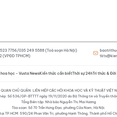
6 523 7756/035 249 5588 (Toà soạn Hà Nội)
baotrith
222 (VPĐD TPHCM)
tkts@kien
hoa học - Vusta News
Kiến thức cần biết
Thời sự 24h
Tri thức & Đời
 QUAN CHỦ QUẢN: LIÊN HIỆP CÁC HỘI KHOA HỌC VÀ KỸ THUẬT VIỆT 
hép: Số 536/GP-BTTTT ngày 19/11/2020 do Bộ Thông tin và Truyền thô
Tổng Biên tập: Nhà báo Nguyễn Thị Mai Hương
Tòa soạn: Số 70 Trần Hưng Đạo, phường Cửa Nam, Hà Nội.
ại TP.HCM: 590/24 Phan Văn Trị, phường Hạnh Thông, Thành phố Hồ Ch