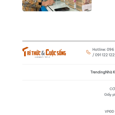
Hotline: 09
/ 091 122 1
Trending
Nhà K
CƠ
Giấy p
VPĐD t