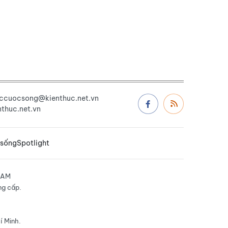
uccuocsong@kienthuc.net.vn
thuc.net.vn
 sống
Spotlight
NAM
ng cấp.
í Minh.