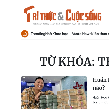
Trending
Nhà Khoa học - Vusta News
Kiến thức 
TỪ KHÓA:
T
Huấn 
nào?
Huấn Hoa H
tại ít nhất