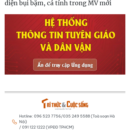
diện bụi bặm, cá tính trong MV mới
Hotline: 096 523 7756/035 249 5588 (Toà soạn Hà
Nội)
/ 091 122 1222 (VPĐD TPHCM)