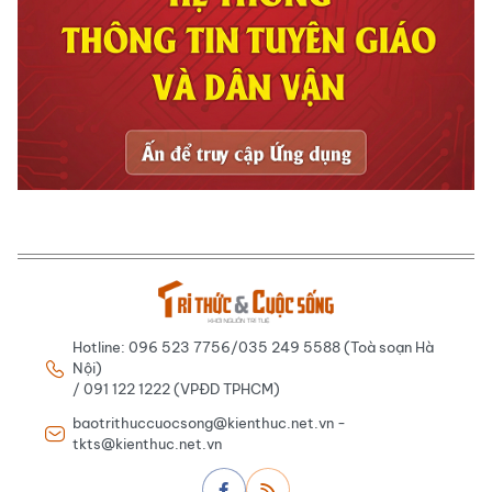
Hotline: 096 523 7756/035 249 5588 (Toà soạn Hà
Nội)
/ 091 122 1222 (VPĐD TPHCM)
baotrithuccuocsong@kienthuc.net.vn -
tkts@kienthuc.net.vn