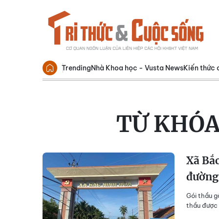
Trending
Nhà Khoa học - Vusta News
Kiến thức 
TỪ KHÓA
Xã Bắc
đường
Gói thầu g
thầu được 