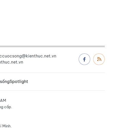
uccuocsong@kienthuc.net.vn
thuc.net.vn
 sống
Spotlight
NAM
ng cấp.
í Minh.