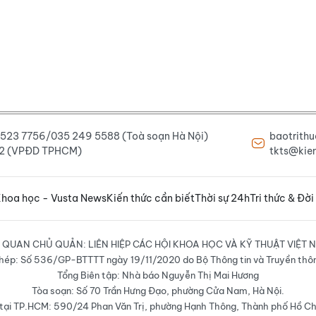
6 523 7756/035 249 5588 (Toà soạn Hà Nội)
baotrith
222 (VPĐD TPHCM)
tkts@kien
hoa học - Vusta News
Kiến thức cần biết
Thời sự 24h
Tri thức & Đời
 QUAN CHỦ QUẢN: LIÊN HIỆP CÁC HỘI KHOA HỌC VÀ KỸ THUẬT VIỆT 
hép: Số 536/GP-BTTTT ngày 19/11/2020 do Bộ Thông tin và Truyền thô
Tổng Biên tập: Nhà báo Nguyễn Thị Mai Hương
Tòa soạn: Số 70 Trần Hưng Đạo, phường Cửa Nam, Hà Nội.
ại TP.HCM: 590/24 Phan Văn Trị, phường Hạnh Thông, Thành phố Hồ Ch