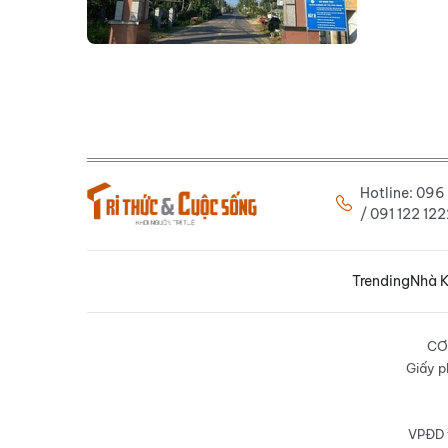
Hotline: 09
/ 091 122 1
Trending
Nhà K
CƠ
Giấy p
VPĐD t