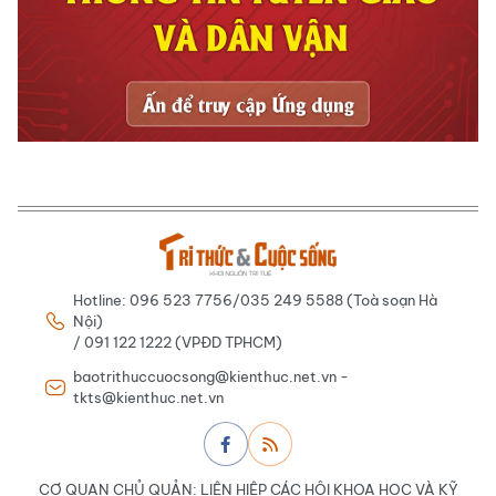
Hotline: 096 523 7756/035 249 5588 (Toà soạn Hà
Nội)
/ 091 122 1222 (VPĐD TPHCM)
baotrithuccuocsong@kienthuc.net.vn -
tkts@kienthuc.net.vn
CƠ QUAN CHỦ QUẢN: LIÊN HIỆP CÁC HỘI KHOA HỌC VÀ KỸ