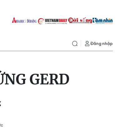
Đăng nhập
ỨNG GERD
g
ực