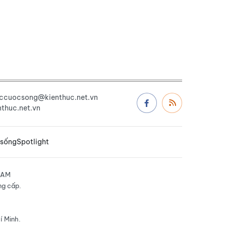
uccuocsong@kienthuc.net.vn
thuc.net.vn
 sống
Spotlight
NAM
ng cấp.
í Minh.