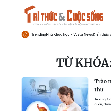
Trending
Nhà Khoa học - Vusta News
Kiến thức 
TỪ KHÓA
Trào n
thư
Trào ngược
quản, thậm