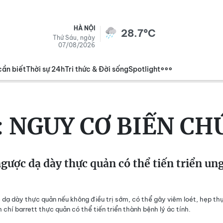
HÀ NỘI
28.7°C
Thứ Sáu, ngày
07/08/2026
cần biết
Thời sự 24h
Tri thức & Đời sống
Spotlight
:
NGUY CƠ BIẾN CH
gược dạ dày thực quản có thể tiến triển un
 dạ dày thực quản nếu không điều trị sớm, có thể gây viêm loét, hẹp th
 chí barrett thực quản có thể tiến triển thành bệnh lý ác tính.