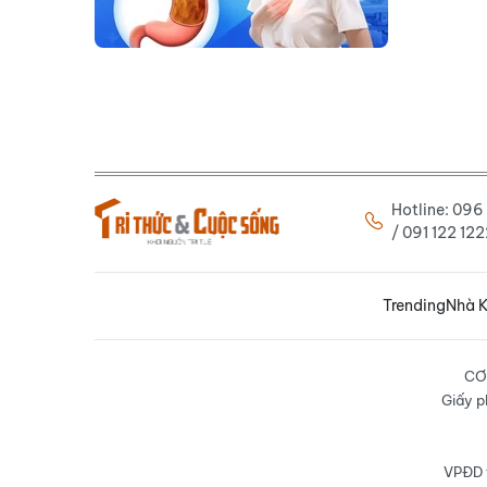
Hotline: 09
/ 091 122 1
Trending
Nhà K
CƠ
Giấy p
VPĐD t