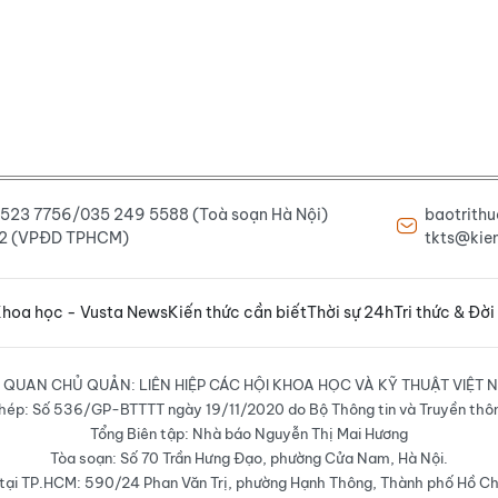
6 523 7756/035 249 5588 (Toà soạn Hà Nội)
baotrith
222 (VPĐD TPHCM)
tkts@kien
hoa học - Vusta News
Kiến thức cần biết
Thời sự 24h
Tri thức & Đời
 QUAN CHỦ QUẢN: LIÊN HIỆP CÁC HỘI KHOA HỌC VÀ KỸ THUẬT VIỆT 
hép: Số 536/GP-BTTTT ngày 19/11/2020 do Bộ Thông tin và Truyền thô
Tổng Biên tập: Nhà báo Nguyễn Thị Mai Hương
Tòa soạn: Số 70 Trần Hưng Đạo, phường Cửa Nam, Hà Nội.
ại TP.HCM: 590/24 Phan Văn Trị, phường Hạnh Thông, Thành phố Hồ Ch