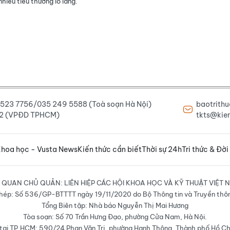
nhiều tiểu thương lo lắng.
6 523 7756/035 249 5588 (Toà soạn Hà Nội)
baotrith
222 (VPĐD TPHCM)
tkts@kien
hoa học - Vusta News
Kiến thức cần biết
Thời sự 24h
Tri thức & Đời
 QUAN CHỦ QUẢN: LIÊN HIỆP CÁC HỘI KHOA HỌC VÀ KỸ THUẬT VIỆT 
hép: Số 536/GP-BTTTT ngày 19/11/2020 do Bộ Thông tin và Truyền thô
Tổng Biên tập: Nhà báo Nguyễn Thị Mai Hương
Tòa soạn: Số 70 Trần Hưng Đạo, phường Cửa Nam, Hà Nội.
ại TP.HCM: 590/24 Phan Văn Trị, phường Hạnh Thông, Thành phố Hồ Ch