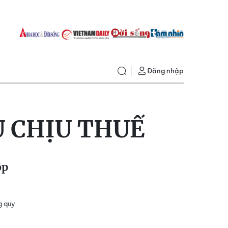
Đăng nhập
 CHỊU THUẾ
ộp
g quy