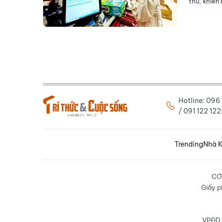
thu, khiến 
Hotline: 09
/ 091 122 1
Trending
Nhà K
CƠ
Giấy p
VPĐD t