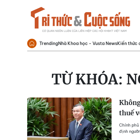
Trending
Nhà Khoa học - Vusta News
Kiến thức 
TỪ KHÓA:
N
Không
thuế v
Chính phủ 
định ngưỡn