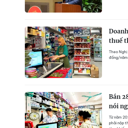
Doanh
thuế t
Theo Nghị 
đồng/năm t
Bán 28
nói ng
Từ năm 20
phải nộp t