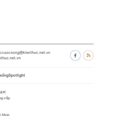
uccuocsong@kienthuc.net.vn
thuc.net.vn
 sống
Spotlight
NAM
ng cấp.
í Minh.