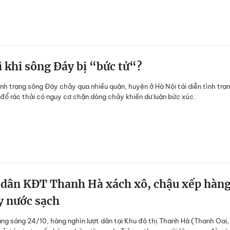
 khi sông Đáy bị “bức tử“?
ình trạng sông Đáy chảy qua nhiều quận, huyện ở Hà Nội tái diễn tình trạn
 đổ rác thải có nguy cơ chặn dòng chảy khiến dư luận bức xúc.
 dân KĐT Thanh Hà xách xô, chậu xếp hàn
y nước sạch
ng sáng 24/10, hàng nghìn lượt dân tại Khu đô thị Thanh Hà (Thanh Oai,