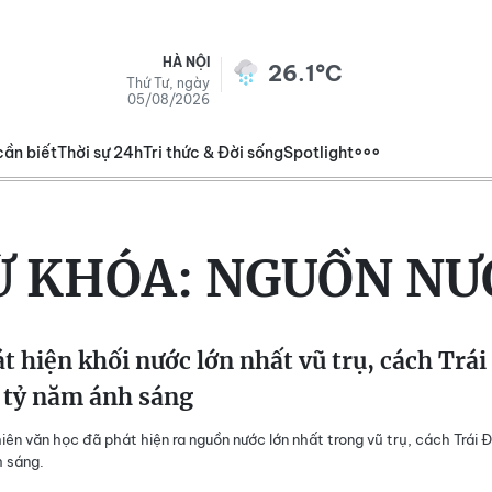
HÀ NỘI
26.1°C
Thứ Tư, ngày
05/08/2026
cần biết
Thời sự 24h
Tri thức & Đời sống
Spotlight
Ừ KHÓA:
NGUỒN NƯ
t hiện khối nước lớn nhất vũ trụ, cách Trái
 tỷ năm ánh sáng
iên văn học đã phát hiện ra nguồn nước lớn nhất trong vũ trụ, cách Trái Đ
 sáng.