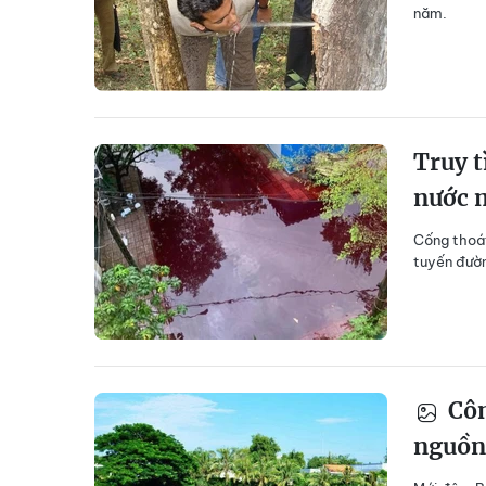
năm.
Truy 
nước 
Cống thoát
tuyến đườn
Côn
nguồn