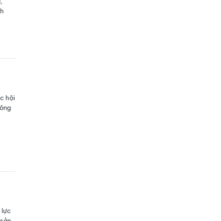
,
ch
c hội
Công
 lực
 sản