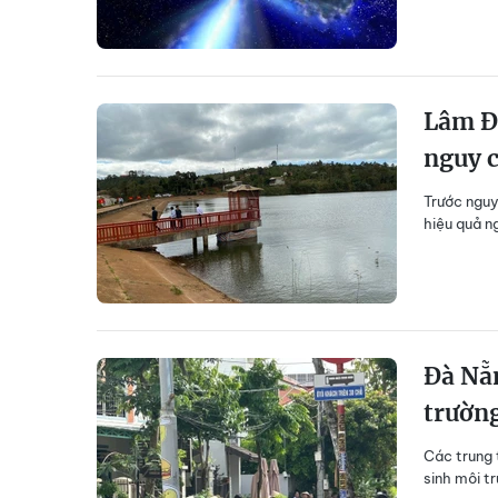
Lâm Đồ
nguy 
Trước nguy
hiệu quả n
Đà Nẵn
trường
Các trung 
sinh môi t