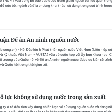
ộ TN&MT vừa công bố báo cáo được đánh giá là nguồn tài liệu quan trọng
 để các bộ, ngành và địa phương khai thác, sử dụng trong quá trình hoạ
luận Đề án An ninh nguồn nước
isong.vn) - Hội Đập lớn & Phát triển nguồn nước Việt Nam (Liên hiệp cá
và Kỹ thuật Việt Nam - VUSTA) vừa có cuộc họp với Ủy ban Khoa học, 
i trường của Quốc hội về Đề án An ninh nguồn nước được dự kiến sẽ trình
và Quốc hội trong thời gian tới.
ỗ lực không sử dụng nước trong sản xuất
ng ty ô tô đầu tiên xây dựng chiến lược về sử dụng nguồn nước và đang nỗ
c mục tiêu dài hạn là hoàn toàn không sử dụng nước trong các quy trình