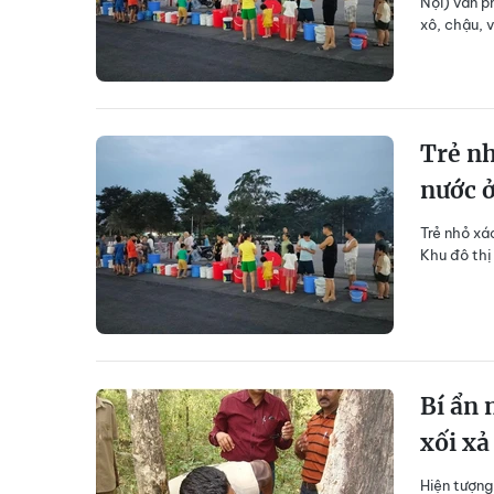
Nội) vẫn p
xô, chậu, 
Trẻ nh
nước 
Trẻ nhỏ xá
Khu đô thị
Bí ẩn 
xối xả
Hiện tượng