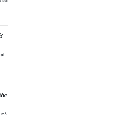
 loại
ờ
tại
ước
m mỗi