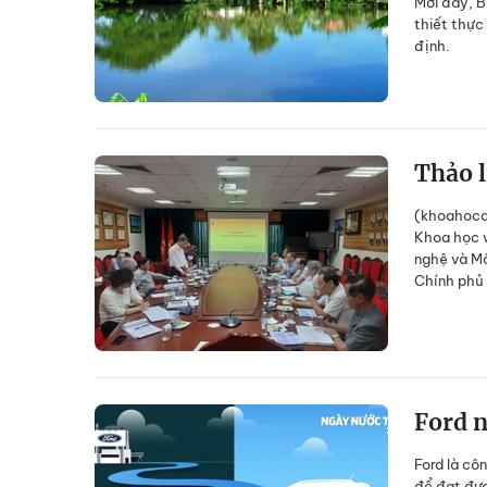
Mới đây, B
thiết thực
định.
Thảo 
(khoahocdo
Khoa học 
nghệ và Mô
Chính phủ 
Ford n
Ford là cô
để đạt đượ