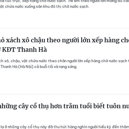
hải túc trực, xếp hàng chờ nước sạch. Trẻ em theo người lớn mang đủ các
vật chứa nước xuống sân khu đô thị chờ nước sạch.
ỏ xách xô chậu theo người lớn xếp hàng ch
ở KĐT Thanh Hà
ch xô, chậu, vật chứa nước theo chân người lớn xếp hàng chờ nước sạch 
 Thanh Hà (Hà Nội) cả buổi tối và rạng sáng.
những cây cổ thụ hơn trăm tuổi biết tuôn n
 lạ ở những cây cổ thụ này đã thu hút hàng nghìn người hiếu kỳ đến thă