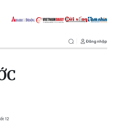
Đăng nhập
ỚC
ất 12