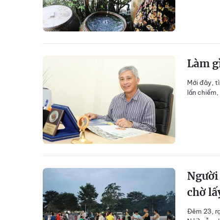
Làm gì
Mới đây, t
lấn chiếm,
Người
chờ lấ
Đêm 23, rạ