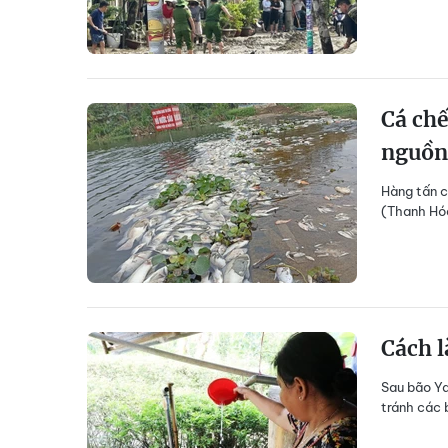
Cá chế
nguồn
Hàng tấn c
(Thanh Hóa
Cách l
Sau bão Ya
tránh các 