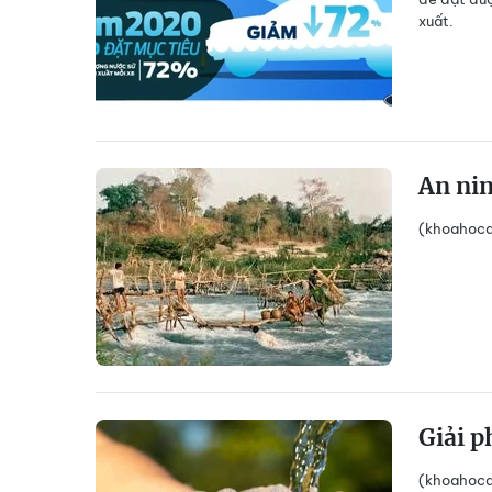
xuất.
An ni
(khoahocdo
Giải p
(khoahocd