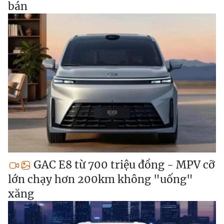
bán
GAC E8 từ 700 triệu đồng - MPV cỡ
lớn chạy hơn 200km không "uống"
xăng