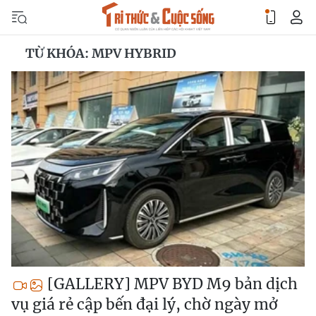
TỪ KHÓA: MPV HYBRID
[GALLERY] MPV BYD M9 bản dịch
vụ giá rẻ cập bến đại lý, chờ ngày mở