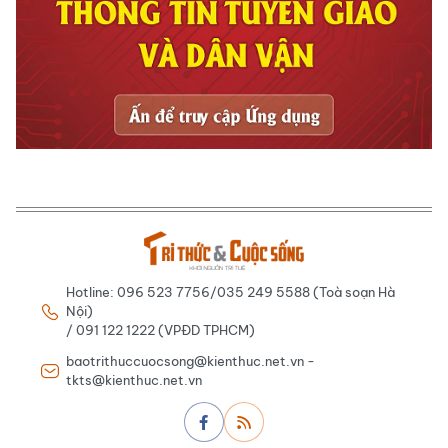
Hotline: 096 523 7756/035 249 5588 (Toà soạn Hà
Nội)
/ 091 122 1222 (VPĐD TPHCM)
baotrithuccuocsong@kienthuc.net.vn -
tkts@kienthuc.net.vn