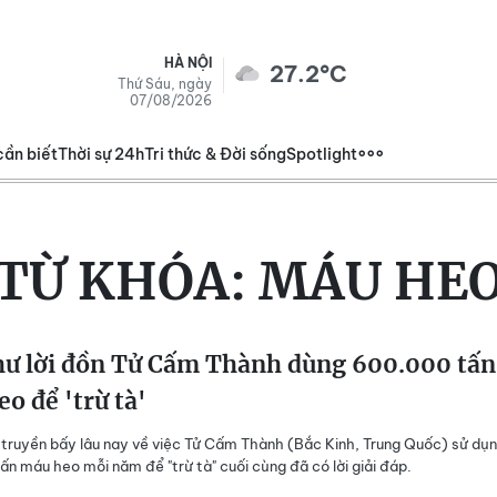
HÀ NỘI
27.2°C
Thứ Sáu, ngày
07/08/2026
cần biết
Thời sự 24h
Tri thức & Đời sống
Spotlight
TỪ KHÓA:
MÁU HE
hư lời đồn Tử Cấm Thành dùng 600.000 tấn
o để 'trừ tà'
u truyền bấy lâu nay về việc Tử Cấm Thành (Bắc Kinh, Trung Quốc) sử dụ
n máu heo mỗi năm để "trừ tà" cuối cùng đã có lời giải đáp.