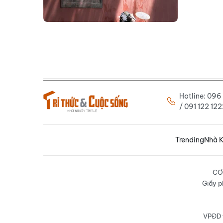
Hotline: 09
/ 091 122 1
Trending
Nhà K
CƠ
Giấy p
VPĐD t