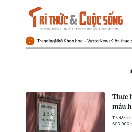
Trending
Nhà Khoa học - Vusta News
Kiến thức 
Thực 
máu he
Tin đồn lư
600.000 tấ