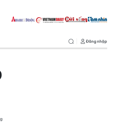
Đăng nhập
O
ng