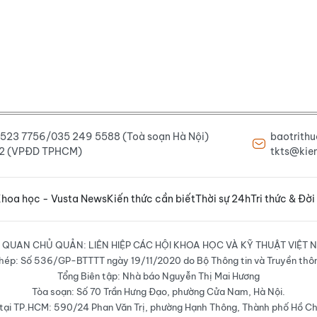
6 523 7756/035 249 5588 (Toà soạn Hà Nội)
baotrith
222 (VPĐD TPHCM)
tkts@kien
hoa học - Vusta News
Kiến thức cần biết
Thời sự 24h
Tri thức & Đời
 QUAN CHỦ QUẢN: LIÊN HIỆP CÁC HỘI KHOA HỌC VÀ KỸ THUẬT VIỆT 
hép: Số 536/GP-BTTTT ngày 19/11/2020 do Bộ Thông tin và Truyền thô
Tổng Biên tập: Nhà báo Nguyễn Thị Mai Hương
Tòa soạn: Số 70 Trần Hưng Đạo, phường Cửa Nam, Hà Nội.
ại TP.HCM: 590/24 Phan Văn Trị, phường Hạnh Thông, Thành phố Hồ Ch