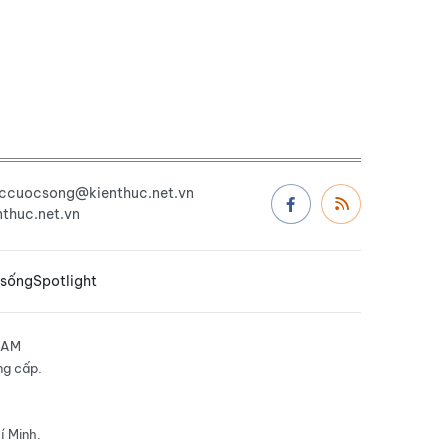
uccuocsong@kienthuc.net.vn
thuc.net.vn
 sống
Spotlight
NAM
ng cấp.
í Minh.