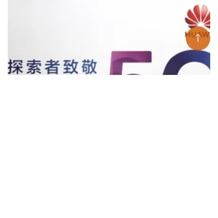
Vì sao mạng di động 5G trở thành chiến trường giữa
Mỹ và Trung Quốc?