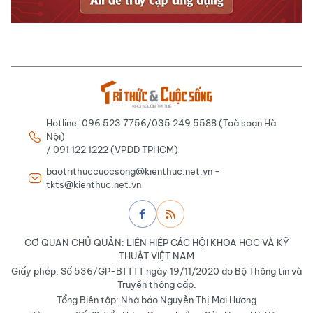
Hotline: 096 523 7756/035 249 5588 (Toà soạn Hà
Nội)
/ 091 122 1222 (VPĐD TPHCM)
baotrithuccuocsong@kienthuc.net.vn -
tkts@kienthuc.net.vn
CƠ QUAN CHỦ QUẢN: LIÊN HIỆP CÁC HỘI KHOA HỌC VÀ KỸ
THUẬT VIỆT NAM
Giấy phép: Số 536/GP-BTTTT ngày 19/11/2020 do Bộ Thông tin và
Truyền thông cấp.
Tổng Biên tập: Nhà báo Nguyễn Thị Mai Hương