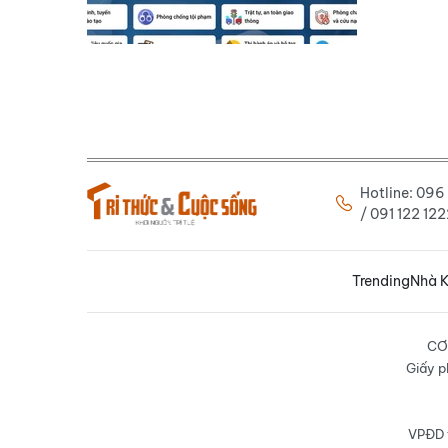
Hotline: 09
/ 091 122 1
Trending
Nhà K
CƠ
Giấy p
VPĐD t