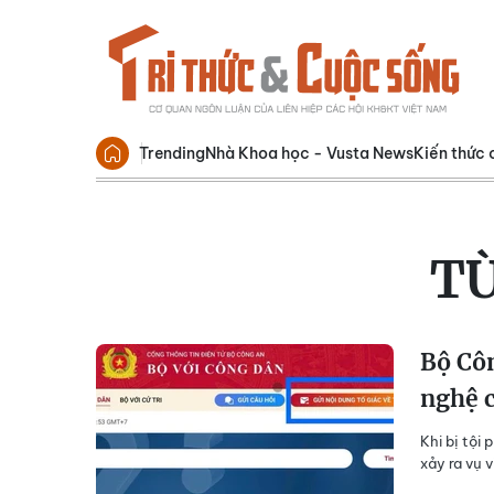
Trending
Nhà Khoa học - Vusta News
Kiến thức 
T
Bộ Côn
nghệ c
Khi bị tội
xảy ra vụ 