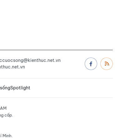
uccuocsong@kienthuc.net.vn
thuc.net.vn
 sống
Spotlight
NAM
ng cấp.
í Minh.