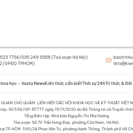
6 523 7756/035 249 5588 (Toà soạn Hà Nội)
baotrith
222 (VPĐD TPHCM)
tkts@kien
hoa học - Vusta News
Kiến thức cần biết
Thời sự 24h
Tri thức & Đời
 QUAN CHỦ QUẢN: LIÊN HIỆP CÁC HỘI KHOA HỌC VÀ KỸ THUẬT VIỆT 
hép: Số 536/GP-BTTTT ngày 19/11/2020 do Bộ Thông tin và Truyền thô
Tổng Biên tập: Nhà báo Nguyễn Thị Mai Hương
Tòa soạn: Số 70 Trần Hưng Đạo, phường Cửa Nam, Hà Nội.
ại TP.HCM: 590/24 Phan Văn Trị, phường Hạnh Thông, Thành phố Hồ Ch