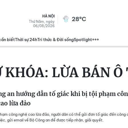
HÀ NỘI
28°C
Thứ Năm, ngày
06/08/2026
cần biết
Thời sự 24h
Tri thức & Đời sống
Spotlight
Ừ KHÓA:
LỪA BÁN Ô
g an hướng dẫn tố giác khi bị tội phạm cô
ao lừa đảo
 phạm công nghệ cao lừa đảo, người dân có thể gửi đơn tố giác đến công a
việc, gửi email về Bộ Công an để được tiếp nhận, giải quyết.