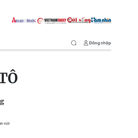
Đăng nhập
 TÔ
ng
n nơi