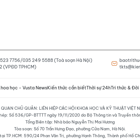
6 523 7756/035 249 5588 (Toà soạn Hà Nội)
baotrith
222 (VPĐD TPHCM)
tkts@kien
hoa học - Vusta News
Kiến thức cần biết
Thời sự 24h
Tri thức & Đời
 QUAN CHỦ QUẢN: LIÊN HIỆP CÁC HỘI KHOA HỌC VÀ KỸ THUẬT VIỆT 
hép: Số 536/GP-BTTTT ngày 19/11/2020 do Bộ Thông tin và Truyền thô
Tổng Biên tập: Nhà báo Nguyễn Thị Mai Hương
Tòa soạn: Số 70 Trần Hưng Đạo, phường Cửa Nam, Hà Nội.
ại TP.HCM: 590/24 Phan Văn Trị, phường Hạnh Thông, Thành phố Hồ Ch