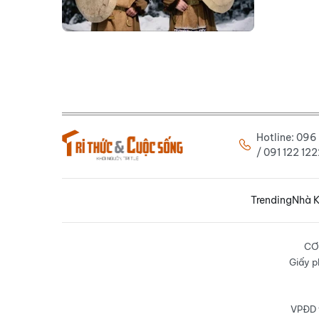
Hotline: 09
/ 091 122 1
Trending
Nhà K
CƠ
Giấy p
VPĐD t