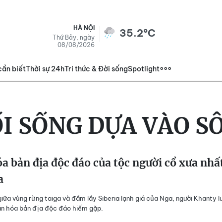
HÀ NỘI
35.2°C
Thứ Bảy, ngày
08/08/2026
cần biết
Thời sự 24h
Tri thức & Đời sống
Spotlight
I SỐNG DỰA VÀO S
a bản địa độc đáo của tộc người cổ xưa nhấ
a
giữa vùng rừng taiga và đầm lầy Siberia lạnh giá của Nga, người Khanty lư
ăn hóa bản địa độc đáo hiếm gặp.