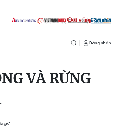
Đăng nhập
ÔNG VÀ RỪNG
t
u giữ