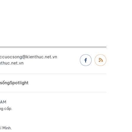
uccuocsong@kienthuc.net.vn
thuc.net.vn
 sống
Spotlight
NAM
ng cấp.
í Minh.