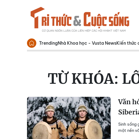
Trending
Nhà Khoa học - Vusta News
Kiến thức 
TỪ KHÓA:
LỐ
Văn hó
Siberi
Sinh sống 
một nền v