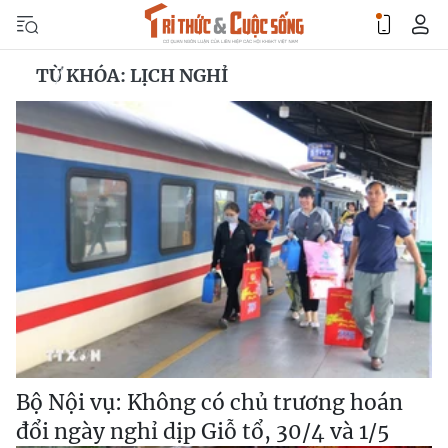
TỪ KHÓA: LỊCH NGHỈ
Bộ Nội vụ: Không có chủ trương hoán
đổi ngày nghỉ dịp Giỗ tổ, 30/4 và 1/5