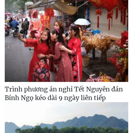
Trình phương án nghỉ Tết Nguyên đán
Bính Ngọ kéo dài 9 ngày liên tiếp