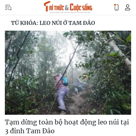
TỪ KHÓA: LEO NÚI Ở TAM ĐẢO
Tạm dừng toàn bộ hoạt động leo núi tại
3 đỉnh Tam Đảo