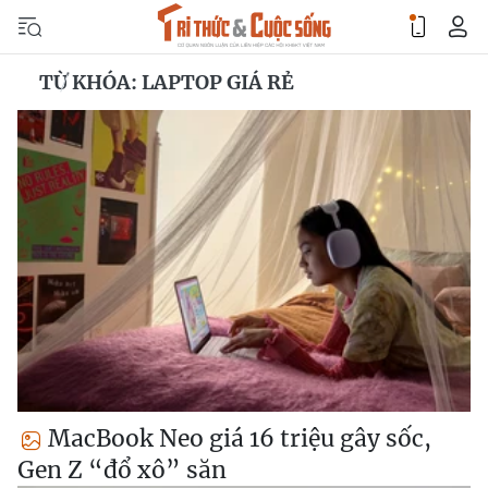
TỪ KHÓA: LAPTOP GIÁ RẺ
MacBook Neo giá 16 triệu gây sốc,
Gen Z “đổ xô” săn