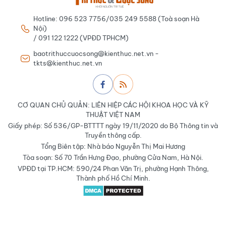
Hotline: 096 523 7756/035 249 5588 (Toà soạn Hà
Nội)
/ 091 122 1222 (VPĐD TPHCM)
baotrithuccuocsong@kienthuc.net.vn -
tkts@kienthuc.net.vn
CƠ QUAN CHỦ QUẢN: LIÊN HIỆP CÁC HỘI KHOA HỌC VÀ KỸ
THUẬT VIỆT NAM
Giấy phép: Số 536/GP-BTTTT ngày 19/11/2020 do Bộ Thông tin và
Truyền thông cấp.
Tổng Biên tập: Nhà báo Nguyễn Thị Mai Hương
Tòa soạn: Số 70 Trần Hưng Đạo, phường Cửa Nam, Hà Nội.
VPĐD tại TP.HCM: 590/24 Phan Văn Trị, phường Hạnh Thông,
Thành phố Hồ Chí Minh.